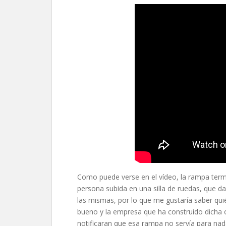
Como puede verse en el vídeo, la rampa term
persona subida en una silla de ruedas, que d
las mismas, por lo que me gustaría saber quié
bueno y la empresa que ha construido dicha o
notificaran que esa rampa no servía para nad