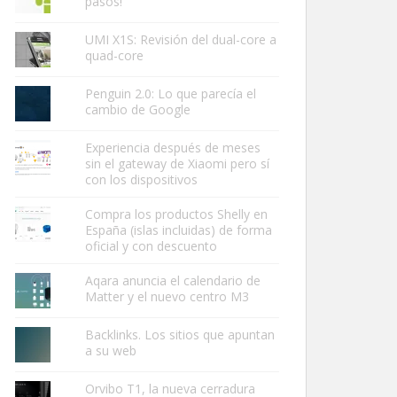
pasos!
UMI X1S: Revisión del dual-core a
quad-core
Penguin 2.0: Lo que parecía el
cambio de Google
Experiencia después de meses
sin el gateway de Xiaomi pero sí
con los dispositivos
Compra los productos Shelly en
España (islas incluidas) de forma
oficial y con descuento
Aqara anuncia el calendario de
Matter y el nuevo centro M3
Backlinks. Los sitios que apuntan
a su web
Orvibo T1, la nueva cerradura