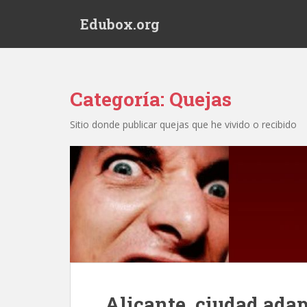
S
Edubox.org
k
i
p
t
o
Categoría:
Quejas
m
a
Sitio donde publicar quejas que he vivido o recibido
i
n
c
o
n
t
e
n
t
Alicante, ciudad ada