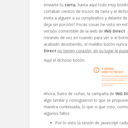
enviarte tu
tarta
, hasta aquí todo muy bonito
cortaban cientos de trozos de tarta y el dic
invita a alguien a su cumpleaños y delante de
deja sin porción? Pocas cosas he visto en es
versión comestible de la web de
ING Direct
…
mirando de vez en cuando para ver si el bot
acabado desistiendo, el maldito botón nunca
Direct
no tienen corazón, en su lugar le pus
Aquí el dichoso botón:
Ahora, fuera de coñas, la campaña de
ING Di
algo similar y consiguieron lo que se propus
manera continuada, lo que si que creo, com
algunos fallos:
Por lo visto la sesión de javascript cad