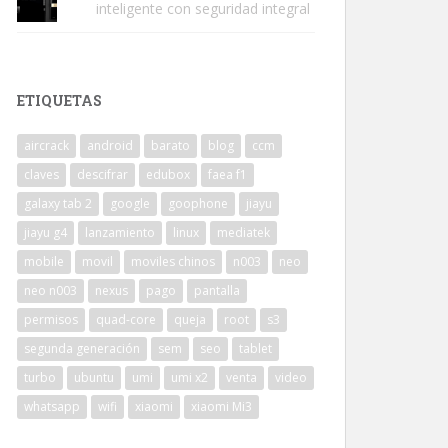
inteligente con seguridad integral
ETIQUETAS
aircrack
android
barato
blog
ccm
claves
descifrar
edubox
faea f1
galaxy tab 2
google
goophone
jiayu
jiayu g4
lanzamiento
linux
mediatek
mobile
movil
moviles chinos
n003
neo
neo n003
nexus
pago
pantalla
permisos
quad-core
queja
root
s3
segunda generación
sem
seo
tablet
turbo
ubuntu
umi
umi x2
venta
video
whatsapp
wifi
xiaomi
xiaomi Mi3