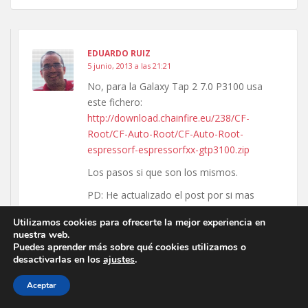
EDUARDO RUIZ
5 junio, 2013 a las 21:21
No, para la Galaxy Tap 2 7.0 P3100 usa
este fichero:
http://download.chainfire.eu/238/CF-
Root/CF-Auto-Root/CF-Auto-Root-
espressorf-espressorfxx-gtp3100.zip
Los pasos si que son los mismos.
PD: He actualizado el post por si mas
gente lo necesita
Utilizamos cookies para ofrecerte la mejor experiencia en
nuestra web.
RESPONDER
Puedes aprender más sobre qué cookies utilizamos o
desactivarlas en los
ajustes
.
Aceptar
CELIA