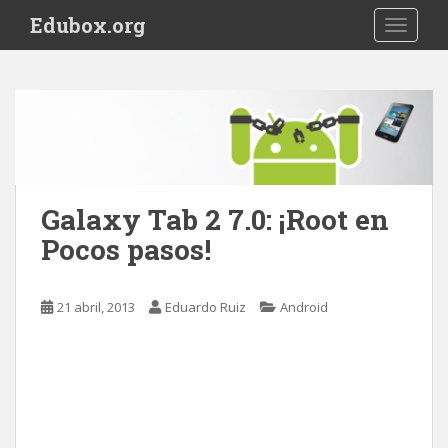
S
Edubox.org
TOGGLE
k
i
p
t
o
m
a
i
Galaxy Tab 2 7.0: ¡Root en
n
Pocos pasos!
c
o
n
21 abril, 2013
Eduardo Ruiz
Android
t
e
n
t