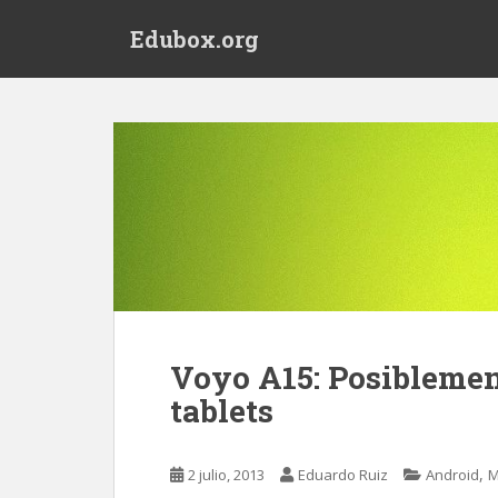
S
Edubox.org
k
i
p
t
o
m
a
i
n
c
o
n
t
Voyo A15: Posiblemen
e
n
tablets
t
,
2 julio, 2013
Eduardo Ruiz
Android
M