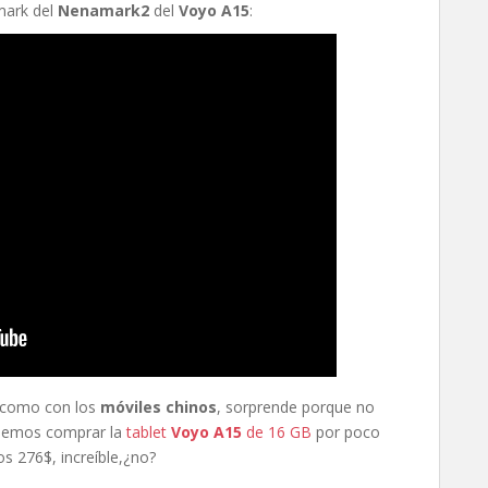
mark del
Nenamark2
del
Voyo A15
:
, como con los
móviles chinos
, sorprende porque no
emos comprar la
tablet
Voyo A15
de 16 GB
por poco
s 276$, increíble,¿no?