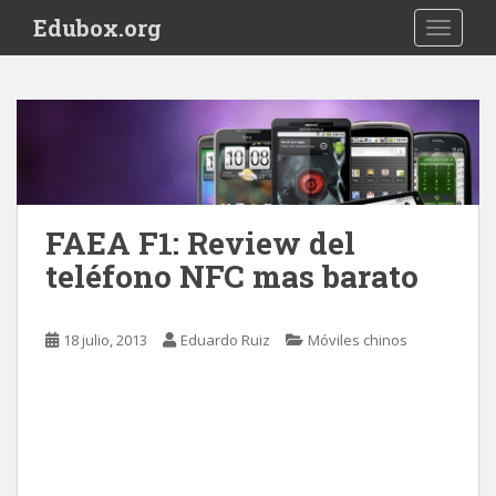
S
Edubox.org
TOGGLE
k
i
p
t
o
m
a
i
FAEA F1: Review del
n
teléfono NFC mas barato
c
o
n
18 julio, 2013
Eduardo Ruiz
Móviles chinos
t
e
n
t