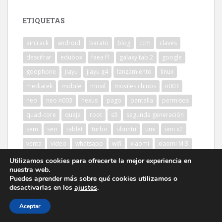
ETIQUETAS
aircrack
android
barato
blog
ccm
claves
descifrar
edubox
faea f1
galaxy tab 2
google
goophone
jiayu
jiayu g4
lanzamiento
linux
mediatek
mobile
movil
moviles chinos
n003
neo
neo n003
nexus
pago
pantalla
permisos
quad-core
queja
root
s3
segunda generación
sem
seo
tablet
turbo
ubuntu
umi
umi x2
venta
video
whatsapp
wifi
xiaomi
xiaomi Mi3
Utilizamos cookies para ofrecerte la mejor experiencia en
nuestra web.
Puedes aprender más sobre qué cookies utilizamos o
desactivarlas en los
ajustes
.
Aceptar
sparkling Theme por
Colorlib
Desarrollado por
WordPress