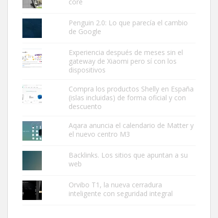
core
Penguin 2.0: Lo que parecía el cambio
de Google
Experiencia después de meses sin el
gateway de Xiaomi pero sí con los
dispositivos
Compra los productos Shelly en España
(islas incluidas) de forma oficial y con
descuento
Aqara anuncia el calendario de Matter y
el nuevo centro M3
Backlinks. Los sitios que apuntan a su
web
Orvibo T1, la nueva cerradura
inteligente con seguridad integral