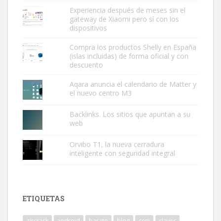
Experiencia después de meses sin el
gateway de Xiaomi pero sí con los
dispositivos
Compra los productos Shelly en España
(islas incluidas) de forma oficial y con
descuento
Aqara anuncia el calendario de Matter y
el nuevo centro M3
Backlinks. Los sitios que apuntan a su
web
Orvibo T1, la nueva cerradura
inteligente con seguridad integral
ETIQUETAS
aircrack
android
barato
blog
ccm
claves