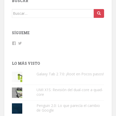
BUSCAR
Buscar:
SÍGUEME
Facebook
Twitter
LO MÁS VISTO
Galaxy Tab 2 7.0: ¡Root en Pocos pasos!
UMI X1S: Revisión del dual-core a quad-
core
Penguin 2.0: Lo que parecía el cambio
de Google