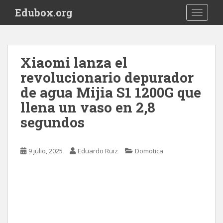
S
Edubox.org
TOGGLE
k
i
p
t
Xiaomi lanza el
o
revolucionario depurador
m
a
de agua Mijia S1 1200G que
i
llena un vaso en 2,8
n
segundos
c
o
n
9 julio, 2025
Eduardo Ruiz
Domotica
t
e
n
t