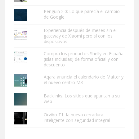
Penguin 2.0: Lo que parecía el cambio
de Google
Experiencia después de meses sin el
gateway de Xiaomi pero sí con los
dispositivos
Compra los productos Shelly en España
(islas incluidas) de forma oficial y con
descuento
Aqara anuncia el calendario de Matter y
el nuevo centro M3
Backlinks. Los sitios que apuntan a su
web
Orvibo T1, la nueva cerradura
inteligente con seguridad integral