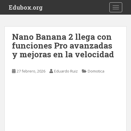
S
Edubox.org
TOGGLE
k
i
p
t
Nano Banana 2 llega con
o
funciones Pro avanzadas
m
a
y mejoras en la velocidad
i
n
c
27 febrero, 2026
Eduardo Ruiz
Domotica
o
n
t
e
n
t