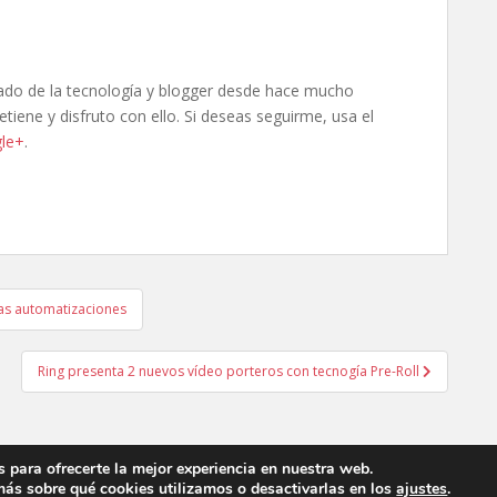
ado de la tecnología y blogger desde hace mucho
tiene y disfruto con ello. Si deseas seguirme, usa el
le+
.
las automatizaciones
Ring presenta 2 nuevos vídeo porteros con tecnogía Pre-Roll
 para ofrecerte la mejor experiencia en nuestra web.
ás sobre qué cookies utilizamos o desactivarlas en los
ajustes
.