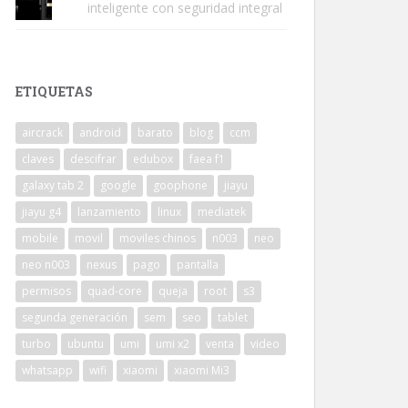
inteligente con seguridad integral
ETIQUETAS
aircrack
android
barato
blog
ccm
claves
descifrar
edubox
faea f1
galaxy tab 2
google
goophone
jiayu
jiayu g4
lanzamiento
linux
mediatek
mobile
movil
moviles chinos
n003
neo
neo n003
nexus
pago
pantalla
permisos
quad-core
queja
root
s3
segunda generación
sem
seo
tablet
turbo
ubuntu
umi
umi x2
venta
video
whatsapp
wifi
xiaomi
xiaomi Mi3