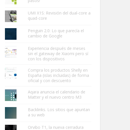
pasos!
UMI X1S: Revisión del dual-core a
quad-core
Penguin 2.0: Lo que parecía el
cambio de Google
Experiencia después de meses
sin el gateway de Xiaomi pero sí
con los dispositivos
Compra los productos Shelly en
España (islas incluidas) de forma
oficial y con descuento
Aqara anuncia el calendario de
Matter y el nuevo centro M3
Backlinks. Los sitios que apuntan
a su web
Orvibo T1, la nueva cerradura