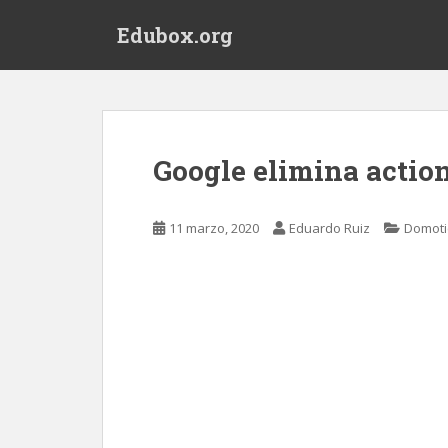
S
Edubox.org
k
i
p
t
o
m
Google elimina action
a
i
n
11 marzo, 2020
Eduardo Ruiz
Domoti
c
o
n
t
e
n
t