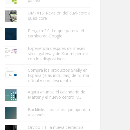
pasos!
UMI X1S: Revisión del dual-core a
quad-core
Penguin 2.0: Lo que parecía el
cambio de Google
Experiencia después de meses
sin el gateway de Xiaomi pero sí
con los dispositivos
Compra los productos Shelly en
España (islas incluidas) de forma
oficial y con descuento
Aqara anuncia el calendario de
Matter y el nuevo centro M3
Backlinks. Los sitios que apuntan
a su web
Orvibo T1, la nueva cerradura