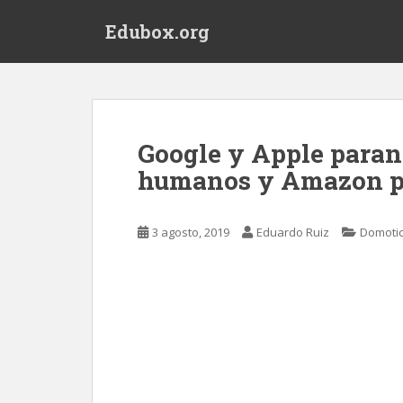
S
Edubox.org
k
i
p
t
o
m
Google y Apple paran
a
humanos y Amazon per
i
n
c
3 agosto, 2019
Eduardo Ruiz
Domoti
o
n
t
e
n
t