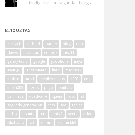
inteligente con seguridad integral
ETIQUETAS
aircrack
android
barato
blog
ccm
claves
descifrar
edubox
faea f1
galaxy tab 2
google
goophone
jiayu
jiayu g4
lanzamiento
linux
mediatek
mobile
movil
moviles chinos
n003
neo
neo n003
nexus
pago
pantalla
permisos
quad-core
queja
root
s3
segunda generación
sem
seo
tablet
turbo
ubuntu
umi
umi x2
venta
video
whatsapp
wifi
xiaomi
xiaomi Mi3