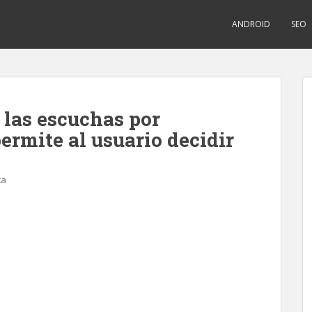
ANDROID
SEO
 las escuchas por
mite al usuario decidir
ca