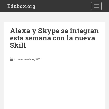
S
Edubox.org
TOGGLE
k
i
p
t
Alexa y Skype se integran
o
esta semana con la nueva
m
a
Skill
i
n
c
20 noviembre, 2018
o
n
t
e
n
t