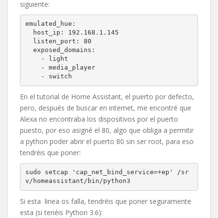
siguiente:
emulated_hue:

  host_ip: 192.168.1.145

  listen_port: 80

  exposed_domains:

    - light

    - media_player

    - switch
En el tutorial de Home Assistant, el puerto por defecto,
pero, después de buscar en internet, me encontré que
Alexa no encontraba los dispositivos por el puerto
puesto, por eso asigné el 80, algo que obliga a permitir
a python poder abrir el puerto 80 sin ser root, para eso
tendréis que poner:
sudo setcap 'cap_net_bind_service=+ep' /sr
v/homeassistant/bin/python3
Si esta linea os falla, tendréis que poner seguramente
esta (si tenéis Python 3.6):