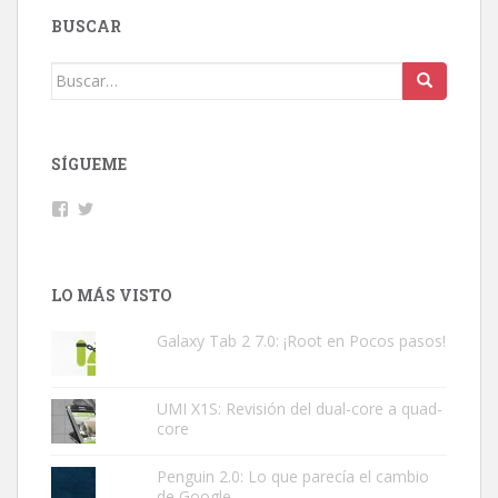
BUSCAR
Buscar:
SÍGUEME
Facebook
Twitter
LO MÁS VISTO
Galaxy Tab 2 7.0: ¡Root en Pocos pasos!
UMI X1S: Revisión del dual-core a quad-
core
Penguin 2.0: Lo que parecía el cambio
de Google