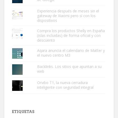
Experiencia después de meses sin el
gateway de Xiaomi pero sí con los
dispositivos
Compra los productos Shelly en España
(islas incluidas) de forma oficial y con
descuento
Aqara anuncia el calendario de Matter y
el nuevo centro M3
Backlinks. Los sitios que apuntan a su
web
Orvibo T1, la nueva cerradura
inteligente con seguridad integral
ETIQUETAS