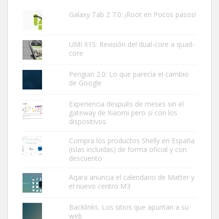
Galaxy Tab 2 7.0: ¡Root en Pocos pasos!
UMI X1S: Revisión del dual-core a quad-
core
Penguin 2.0: Lo que parecía el cambio
de Google
Experiencia después de meses sin el
gateway de Xiaomi pero sí con los
dispositivos
Compra los productos Shelly en España
(islas incluidas) de forma oficial y con
descuento
Aqara anuncia el calendario de Matter y
el nuevo centro M3
Backlinks. Los sitios que apuntan a su
web