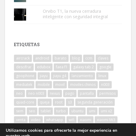
Orvibo T1, la nueva cerradura
inteligente con seguridad integral
ETIQUETAS
aircrack
android
barato
blog
ccm
claves
descifrar
edubox
faea f1
galaxy tab 2
google
goophone
jiayu
jiayu g4
lanzamiento
linux
mediatek
mobile
movil
moviles chinos
n003
neo
neo n003
nexus
pago
pantalla
permisos
quad-core
queja
root
s3
segunda generación
sem
seo
tablet
turbo
ubuntu
umi
umi x2
venta
video
whatsapp
wifi
xiaomi
xiaomi Mi3
Utilizamos cookies para ofrecerte la mejor experiencia en
nuestra web.