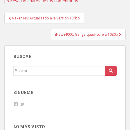
procesan los datos de tus comentarios.
Navegación
Neken N6: Actualizado a la versión Turbo
de
entradas
iNew i4000: Ganga quad-core a 1080p
BUSCAR
Buscar:
SÍGUEME
Facebook
Twitter
LO MÁS VISTO