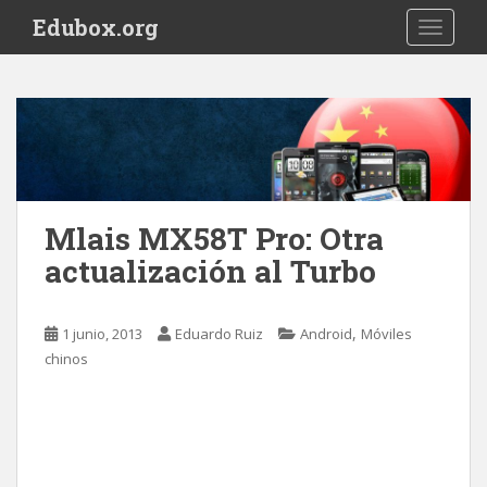
S
Edubox.org
TOGGLE
k
i
p
t
o
m
a
i
Mlais MX58T Pro: Otra
n
actualización al Turbo
c
o
n
,
1 junio, 2013
Eduardo Ruiz
Android
Móviles
t
chinos
e
n
t