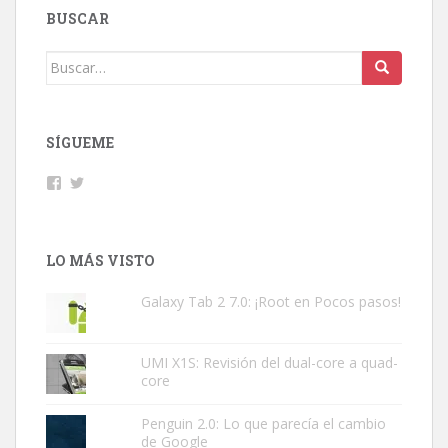
BUSCAR
Buscar:
SÍGUEME
Facebook
Twitter
LO MÁS VISTO
Galaxy Tab 2 7.0: ¡Root en Pocos pasos!
UMI X1S: Revisión del dual-core a quad-
core
Penguin 2.0: Lo que parecía el cambio
de Google