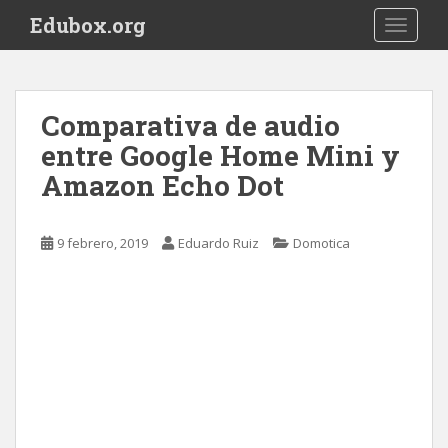
S
Edubox.org
TOGGLE
k
i
p
t
Comparativa de audio
o
entre Google Home Mini y
m
a
Amazon Echo Dot
i
n
c
9 febrero, 2019
Eduardo Ruiz
Domotica
o
n
t
e
n
t