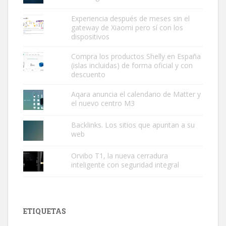
Experiencia después de meses sin el
gateway de Xiaomi pero sí con los
dispositivos
Compra los productos Shelly en España
(islas incluidas) de forma oficial y con
descuento
Aqara anuncia el calendario de Matter y
el nuevo centro M3
Backlinks. Los sitios que apuntan a su
web
Orvibo T1, la nueva cerradura
inteligente con seguridad integral
ETIQUETAS