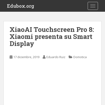
S
Edubox.org
TOGGLE
k
i
p
t
XiaoAI Touchscreen Pro 8:
o
Xiaomi presenta su Smart
m
a
Display
i
n
c
17 diciembre, 2019
Eduardo Ruiz
Domotica
o
n
t
e
n
t