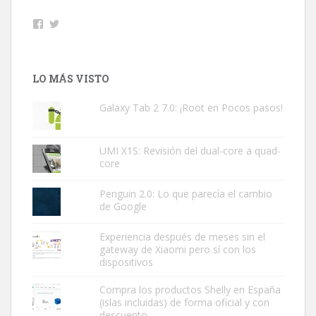
Facebook
Twitter
LO MÁS VISTO
Galaxy Tab 2 7.0: ¡Root en Pocos pasos!
UMI X1S: Revisión del dual-core a quad-
core
Penguin 2.0: Lo que parecía el cambio
de Google
Experiencia después de meses sin el
gateway de Xiaomi pero sí con los
dispositivos
Compra los productos Shelly en España
(islas incluidas) de forma oficial y con
descuento