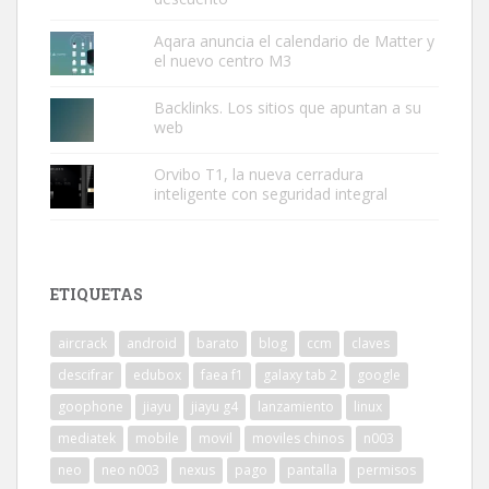
Aqara anuncia el calendario de Matter y
el nuevo centro M3
Backlinks. Los sitios que apuntan a su
web
Orvibo T1, la nueva cerradura
inteligente con seguridad integral
ETIQUETAS
aircrack
android
barato
blog
ccm
claves
descifrar
edubox
faea f1
galaxy tab 2
google
goophone
jiayu
jiayu g4
lanzamiento
linux
mediatek
mobile
movil
moviles chinos
n003
neo
neo n003
nexus
pago
pantalla
permisos