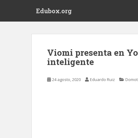
S
Edubox.org
k
i
p
t
o
m
Viomi presenta en Yo
a
inteligente
i
n
c
24 agosto, 2020
Eduardo Ruiz
Domot
o
n
t
e
n
t