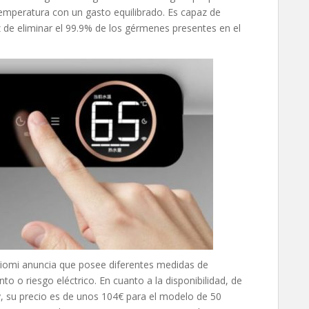
emperatura con un gasto equilibrado. Es capaz de
 de eliminar el 99.9% de los gérmenes presentes en el
 Viomi anuncia que posee diferentes medidas de
o o riesgo eléctrico. En cuanto a la disponibilidad, de
 su precio es de unos 104€ para el modelo de 50