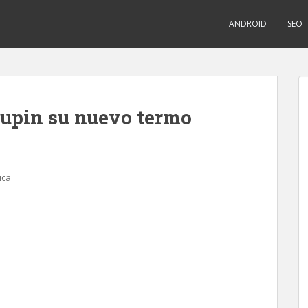
ANDROID
SEO
upin su nuevo termo
ica