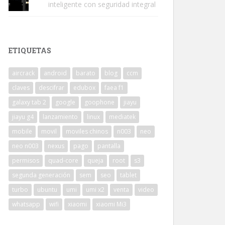
inteligente con seguridad integral
ETIQUETAS
aircrack
android
barato
blog
ccm
claves
descifrar
edubox
faea f1
galaxy tab 2
google
goophone
jiayu
jiayu g4
lanzamiento
linux
mediatek
mobile
movil
moviles chinos
n003
neo
neo n003
nexus
pago
pantalla
permisos
quad-core
queja
root
s3
segunda generación
sem
seo
tablet
turbo
ubuntu
umi
umi x2
venta
video
whatsapp
wifi
xiaomi
xiaomi Mi3