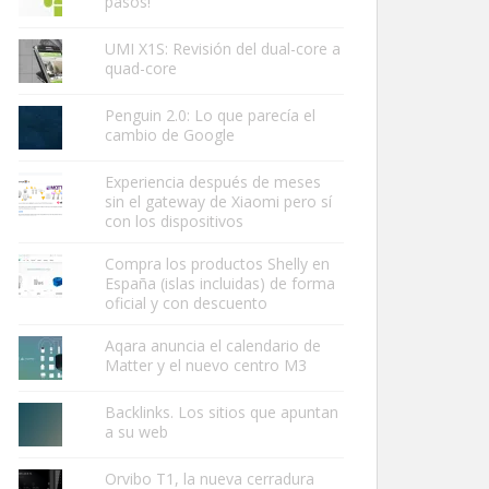
pasos!
UMI X1S: Revisión del dual-core a
quad-core
Penguin 2.0: Lo que parecía el
cambio de Google
Experiencia después de meses
sin el gateway de Xiaomi pero sí
con los dispositivos
Compra los productos Shelly en
España (islas incluidas) de forma
oficial y con descuento
Aqara anuncia el calendario de
Matter y el nuevo centro M3
Backlinks. Los sitios que apuntan
a su web
Orvibo T1, la nueva cerradura