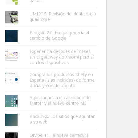
pasos!
UMI X1S: Revisión del dual-core a
quad-core
Penguin 2.0: Lo que parecía el
cambio de Google
Experiencia después de meses
sin el gateway de Xiaomi pero sí
con los dispositivos
Compra los productos Shelly en
España (islas incluidas) de forma
oficial y con descuento
Aqara anuncia el calendario de
Matter y el nuevo centro M3
Backlinks. Los sitios que apuntan
a su web
Orvibo T1, la nueva cerradura