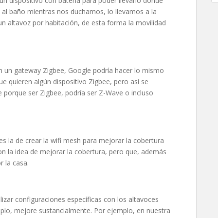
n dispositivo con batería para poder llevarlo donde
al baño mientras nos duchamos, lo llevamos a la
n altavoz por habitación, de esta forma la movilidad
on un gateway Zigbee, Google podría hacer lo mismo
e quieren algún dispositivo Zigbee, pero así se
ne porque ser Zigbee, podría ser Z-Wave o incluso
es la de crear la wifi mesh para mejorar la cobertura
on la idea de mejorar la cobertura, pero que, además
r la casa.
lizar configuraciones específicas con los altavoces
mplo, mejore sustancialmente. Por ejemplo, en nuestra