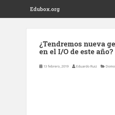
S
Edubox.org
k
i
p
t
o
m
¿Tendremos nueva ge
a
en el I/O de este año?
i
n
c
13 febrero, 2019
Eduardo Ruiz
Domot
o
n
t
e
n
t