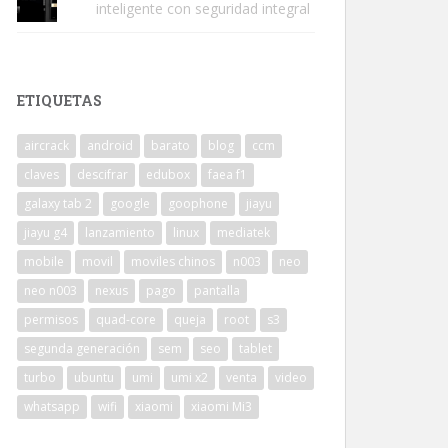
inteligente con seguridad integral
ETIQUETAS
aircrack
android
barato
blog
ccm
claves
descifrar
edubox
faea f1
galaxy tab 2
google
goophone
jiayu
jiayu g4
lanzamiento
linux
mediatek
mobile
movil
moviles chinos
n003
neo
neo n003
nexus
pago
pantalla
permisos
quad-core
queja
root
s3
segunda generación
sem
seo
tablet
turbo
ubuntu
umi
umi x2
venta
video
whatsapp
wifi
xiaomi
xiaomi Mi3