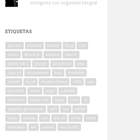
inteligente con seguridad integral
ETIQUETAS
aircrack
android
barato
blog
ccm
claves
descifrar
edubox
faea f1
galaxy tab 2
google
goophone
jiayu
jiayu g4
lanzamiento
linux
mediatek
mobile
movil
moviles chinos
n003
neo
neo n003
nexus
pago
pantalla
permisos
quad-core
queja
root
s3
segunda generación
sem
seo
tablet
turbo
ubuntu
umi
umi x2
venta
video
whatsapp
wifi
xiaomi
xiaomi Mi3