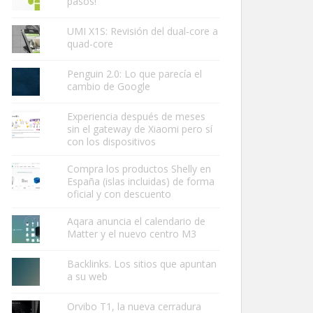
pasos!
UMI X1S: Revisión del dual-core a
quad-core
Penguin 2.0: Lo que parecía el
cambio de Google
Experiencia después de meses
sin el gateway de Xiaomi pero sí
con los dispositivos
Compra los productos Shelly en
España (islas incluidas) de forma
oficial y con descuento
Aqara anuncia el calendario de
Matter y el nuevo centro M3
Backlinks. Los sitios que apuntan
a su web
Orvibo T1, la nueva cerradura