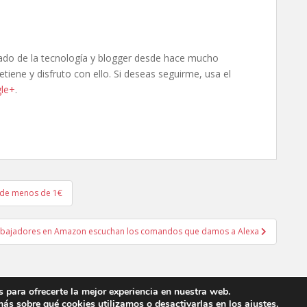
ado de la tecnología y blogger desde hace mucho
tiene y disfruto con ello. Si deseas seguirme, usa el
le+
.
a de menos de 1€
rabajadores en Amazon escuchan los comandos que damos a Alexa
 para ofrecerte la mejor experiencia en nuestra web.
ás sobre qué cookies utilizamos o desactivarlas en los
ajustes
.