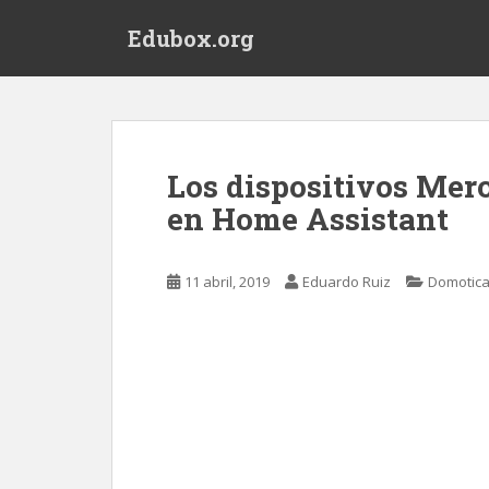
S
Edubox.org
k
i
p
t
o
m
Los dispositivos Mer
a
en Home Assistant
i
n
c
11 abril, 2019
Eduardo Ruiz
Domotic
o
n
t
e
n
t