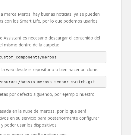
e la marca Meros, hay buenas noticias, ya se pueden
s con los Smart Life, por lo que podemos usarlos
 Assistant es necesario descargar el contenido del
el mismo dentro de la carpeta:
custom_components/meross
 la web desde el repositorio o bien hacer un clone:
zosuraci/hassio_meross_sensor_switch.git
petas por defecto siguiendo, por ejemplo nuestro
asada en la nube de meross, por lo que será
tivos en su servicio para posteriormente configurar
y poder usar los dispositivos.
 que poner en configuration.yaml: