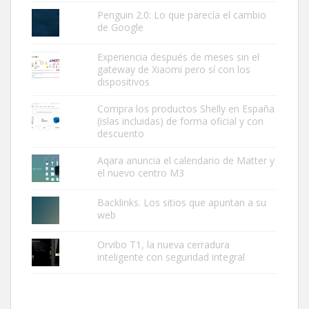
Penguin 2.0: Lo que parecía el cambio
de Google
Experiencia después de meses sin el
gateway de Xiaomi pero sí con los
dispositivos
Compra los productos Shelly en España
(islas incluidas) de forma oficial y con
descuento
Aqara anuncia el calendario de Matter y
el nuevo centro M3
Backlinks. Los sitios que apuntan a su
web
Orvibo T1, la nueva cerradura
inteligente con seguridad integral