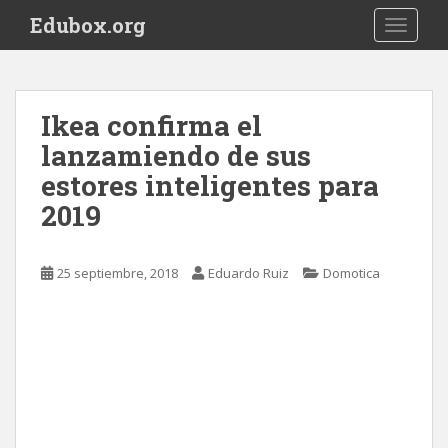
S
Edubox.org
TOGGLE
k
i
p
t
Ikea confirma el
o
lanzamiendo de sus
m
a
estores inteligentes para
i
2019
n
c
o
25 septiembre, 2018
Eduardo Ruiz
Domotica
n
t
e
n
t