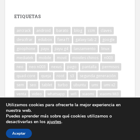
ETIQUETAS
aircrack
android
barato
blog
ccm
claves
descifrar
edubox
faea f1
galaxy tab 2
google
goophone
jiayu
jiayu g4
lanzamiento
linux
mediatek
mobile
movil
moviles chinos
n003
neo
neo n003
nexus
pago
pantalla
permisos
quad-core
queja
root
s3
segunda generación
sem
seo
tablet
turbo
ubuntu
umi
umi x2
venta
video
whatsapp
wifi
xiaomi
xiaomi Mi3
Utilizamos cookies para ofrecerte la mejor experiencia en
nuestra web.
Puedes aprender más sobre qué cookies utilizamos o
desactivarlas en los
ajustes
.
Aceptar
sparkling Theme por
Colorlib
Desarrollado por
WordPress