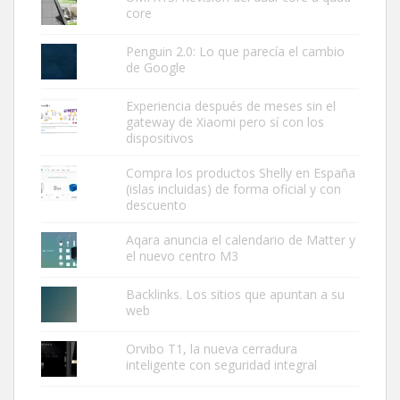
core
Penguin 2.0: Lo que parecía el cambio
de Google
Experiencia después de meses sin el
gateway de Xiaomi pero sí con los
dispositivos
Compra los productos Shelly en España
(islas incluidas) de forma oficial y con
descuento
Aqara anuncia el calendario de Matter y
el nuevo centro M3
Backlinks. Los sitios que apuntan a su
web
Orvibo T1, la nueva cerradura
inteligente con seguridad integral