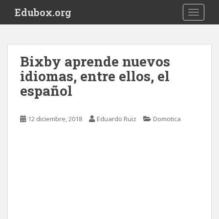
S
Edubox.org
TOGGLE
k
i
p
t
Bixby aprende nuevos
o
idiomas, entre ellos, el
m
a
español
i
n
c
12 diciembre, 2018
Eduardo Ruiz
Domotica
o
n
t
e
n
t