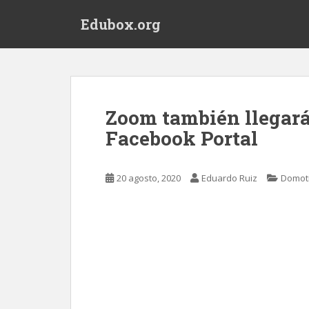
S
Edubox.org
k
i
p
t
o
m
Zoom también llegará
a
Facebook Portal
i
n
c
20 agosto, 2020
Eduardo Ruiz
Domot
o
n
t
e
n
t