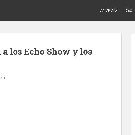
ANDROID
SEO
 a los Echo Show y los
ica