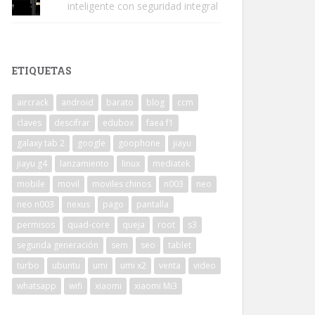
inteligente con seguridad integral
ETIQUETAS
aircrack
android
barato
blog
ccm
claves
descifrar
edubox
faea f1
galaxy tab 2
google
goophone
jiayu
jiayu g4
lanzamiento
linux
mediatek
mobile
movil
moviles chinos
n003
neo
neo n003
nexus
pago
pantalla
permisos
quad-core
queja
root
s3
segunda generación
sem
seo
tablet
turbo
ubuntu
umi
umi x2
venta
video
whatsapp
wifi
xiaomi
xiaomi Mi3