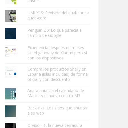
pasos!
UMI X1S: Revisión del dual-core a
quad-core
Penguin 2.0: Lo que parecía el
cambio de Google
Experiencia después de meses
sin el gateway de Xiaomi pero sí
con los dispositivos
Compra los productos Shelly en
España (islas incluidas) de forma
oficial y con descuento
Aqara anuncia el calendario de
Matter y el nuevo centro M3
Backlinks. Los sitios que apuntan
a su web
Orvibo T1, la nueva cerradura