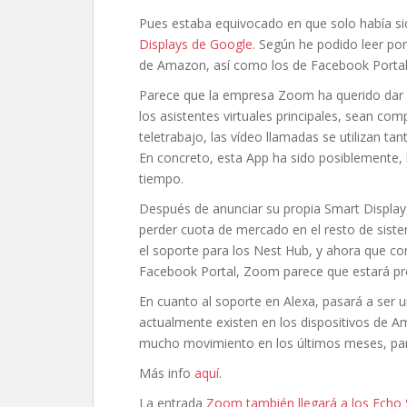
Pues estaba equivocado en que solo había s
Displays de Google
. Según he podido leer por 
de Amazon, así como los de Facebook Portal
Parece que la empresa Zoom ha querido dar u
los asistentes virtuales principales, sean comp
teletrabajo, las vídeo llamadas se utilizan t
En concreto, esta App ha sido posiblemente, 
tiempo.
Después de anunciar su propia Smart Display, 
perder cuota de mercado en el resto de sist
el soporte para los Nest Hub, y ahora que c
Facebook Portal, Zoom parece que estará pre
En cuanto al soporte en Alexa, pasará a ser u
actualmente existen en los dispositivos de A
mucho movimiento en los últimos meses, pare
Más info
aquí
.
La entrada
Zoom también llegará a los Echo 