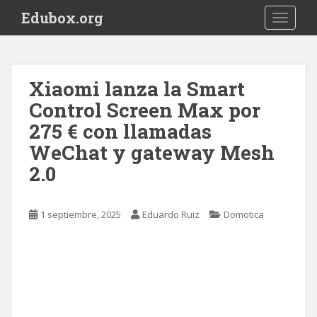
S
Edubox.org
TOGGLE
k
i
p
t
Xiaomi lanza la Smart
o
Control Screen Max por
m
a
275 € con llamadas
i
WeChat y gateway Mesh
n
2.0
c
o
n
1 septiembre, 2025
Eduardo Ruiz
Domotica
t
e
n
t