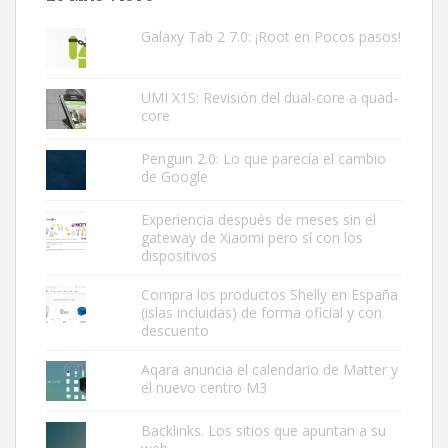
Galaxy Tab 2 7.0: ¡Root en Pocos pasos!
UMI X1S: Revisión del dual-core a quad-
core
Penguin 2.0: Lo que parecía el cambio
de Google
Experiencia después de meses sin el
gateway de Xiaomi pero sí con los
dispositivos
Compra los productos Shelly en España
(islas incluidas) de forma oficial y con
descuento
Aqara anuncia el calendario de Matter y
el nuevo centro M3
Backlinks. Los sitios que apuntan a su