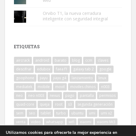
web
Orvibo T1, la nueva cerradura
inteligente con seguridad integral
ETIQUETAS
aircrack
android
barato
blog
ccm
claves
descifrar
edubox
faea f1
galaxy tab 2
google
goophone
jiayu
jiayu g4
lanzamiento
linux
mediatek
mobile
movil
moviles chinos
n003
neo
neo n003
nexus
pago
pantalla
permisos
quad-core
queja
root
s3
segunda generación
sem
seo
tablet
turbo
ubuntu
umi
umi x2
venta
video
whatsapp
wifi
xiaomi
xiaomi Mi3
Utilizamos cookies para ofrecerte la mejor experiencia en