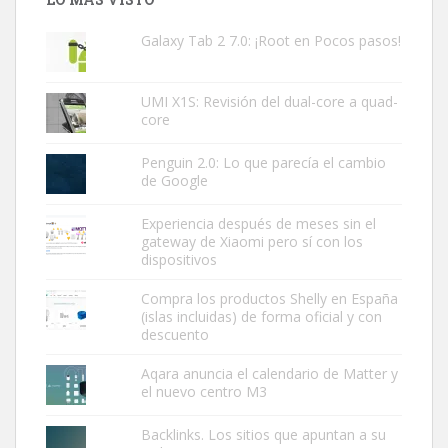
Galaxy Tab 2 7.0: ¡Root en Pocos pasos!
UMI X1S: Revisión del dual-core a quad-
core
Penguin 2.0: Lo que parecía el cambio
de Google
Experiencia después de meses sin el
gateway de Xiaomi pero sí con los
dispositivos
Compra los productos Shelly en España
(islas incluidas) de forma oficial y con
descuento
Aqara anuncia el calendario de Matter y
el nuevo centro M3
Backlinks. Los sitios que apuntan a su