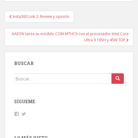
Navegación
Insta360 Link 2: Review y opinión
de
entradas
AAEON lanza su módulo COM-MTHC6 con el procesador Intel Core
Ultra 9 185H y 45W TDP
BUSCAR
Buscar:
SÍGUEME
Facebook
Twitter
LO MÁS VISTO