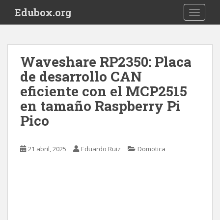
S
Edubox.org
TOGGLE
k
i
p
t
Waveshare RP2350: Placa
o
de desarrollo CAN
m
a
eficiente con el MCP2515
i
en tamaño Raspberry Pi
n
Pico
c
o
n
21 abril, 2025
Eduardo Ruiz
Domotica
t
e
n
t