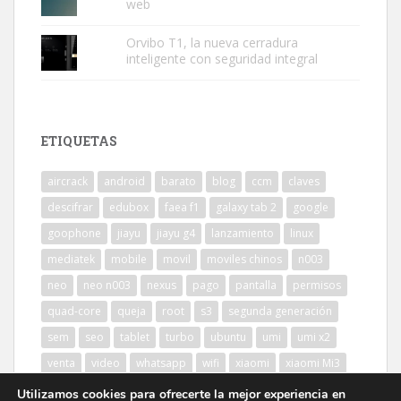
web
Orvibo T1, la nueva cerradura
inteligente con seguridad integral
ETIQUETAS
aircrack
android
barato
blog
ccm
claves
descifrar
edubox
faea f1
galaxy tab 2
google
goophone
jiayu
jiayu g4
lanzamiento
linux
mediatek
mobile
movil
moviles chinos
n003
neo
neo n003
nexus
pago
pantalla
permisos
quad-core
queja
root
s3
segunda generación
sem
seo
tablet
turbo
ubuntu
umi
umi x2
venta
video
whatsapp
wifi
xiaomi
xiaomi Mi3
Utilizamos cookies para ofrecerte la mejor experiencia en