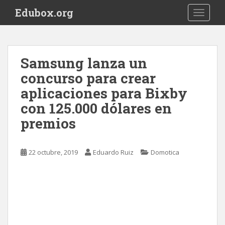
S
Edubox.org
TOGGLE
k
i
p
t
Samsung lanza un
o
concurso para crear
m
a
aplicaciones para Bixby
i
con 125.000 dólares en
n
premios
c
o
n
22 octubre, 2019
Eduardo Ruiz
Domotica
t
e
n
t