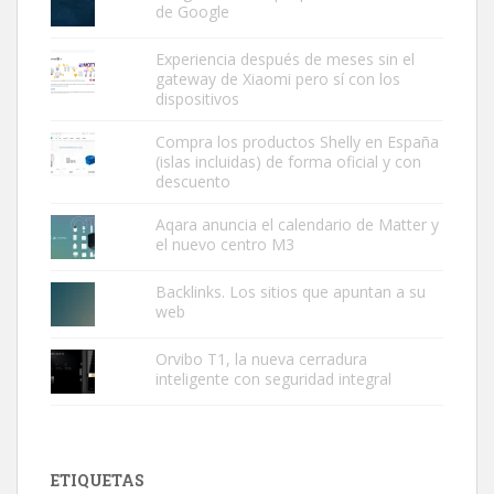
de Google
Experiencia después de meses sin el
gateway de Xiaomi pero sí con los
dispositivos
Compra los productos Shelly en España
(islas incluidas) de forma oficial y con
descuento
Aqara anuncia el calendario de Matter y
el nuevo centro M3
Backlinks. Los sitios que apuntan a su
web
Orvibo T1, la nueva cerradura
inteligente con seguridad integral
ETIQUETAS