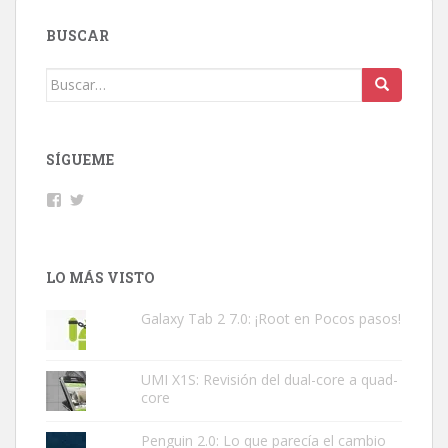
BUSCAR
Buscar:
SÍGUEME
Facebook
Twitter
LO MÁS VISTO
Galaxy Tab 2 7.0: ¡Root en Pocos pasos!
UMI X1S: Revisión del dual-core a quad-
core
Penguin 2.0: Lo que parecía el cambio