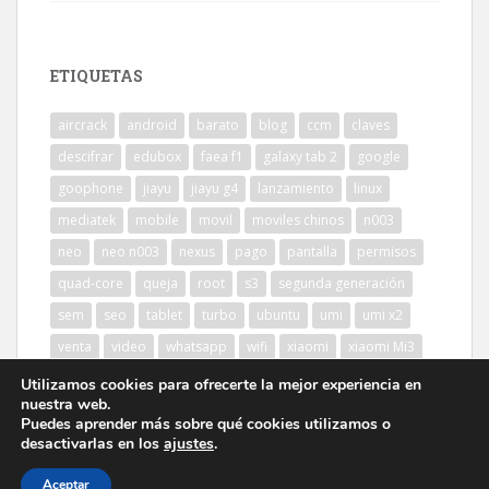
ETIQUETAS
aircrack
android
barato
blog
ccm
claves
descifrar
edubox
faea f1
galaxy tab 2
google
goophone
jiayu
jiayu g4
lanzamiento
linux
mediatek
mobile
movil
moviles chinos
n003
neo
neo n003
nexus
pago
pantalla
permisos
quad-core
queja
root
s3
segunda generación
sem
seo
tablet
turbo
ubuntu
umi
umi x2
venta
video
whatsapp
wifi
xiaomi
xiaomi Mi3
Utilizamos cookies para ofrecerte la mejor experiencia en
nuestra web.
Puedes aprender más sobre qué cookies utilizamos o
desactivarlas en los
ajustes
.
Aceptar