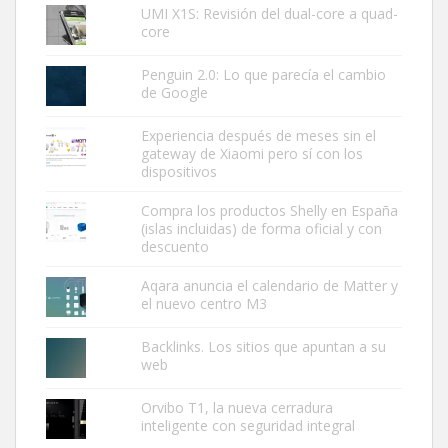
UMI X1S: Revisión del dual-core a quad-
core
Penguin 2.0: Lo que parecía el cambio
de Google
Experiencia después de meses sin el
gateway de Xiaomi pero sí con los
dispositivos
Compra los productos Shelly en España
(islas incluidas) de forma oficial y con
descuento
Aqara anuncia el calendario de Matter y
el nuevo centro M3
Backlinks. Los sitios que apuntan a su
web
Orvibo T1, la nueva cerradura
inteligente con seguridad integral