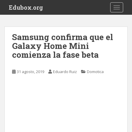
S
Edubox.org
TOGGLE
k
i
p
t
Samsung confirma que el
o
Galaxy Home Mini
m
a
comienza la fase beta
i
n
c
31 agosto, 2019
Eduardo Ruiz
Domotica
o
n
t
e
n
t