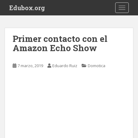
S
Edubox.org
TOGGLE
k
i
p
t
Primer contacto con el
o
Amazon Echo Show
m
a
i
7 marzo, 2019
Eduardo Ruiz
Domotica
n
c
o
n
t
e
n
t