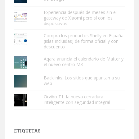
Experiencia después de meses sin el
gateway de Xiaomi pero sí con los
dispositivos
Compra los productos Shelly en España
(islas incluidas) de forma oficial y con
descuento
Aqara anuncia el calendario de Matter y
el nuevo centro M3
Backlinks. Los sitios que apuntan a su
web
Orvibo T1, la nueva cerradura
inteligente con seguridad integral
ETIQUETAS