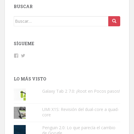
BUSCAR
Buscar:
SÍGUEME
Facebook
Twitter
LO MÁS VISTO
Galaxy Tab 2 7.0: ¡Root en Pocos pasos!
UMI X1S: Revisión del dual-core a quad-
core
Penguin 2.0: Lo que parecía el cambio
de Google