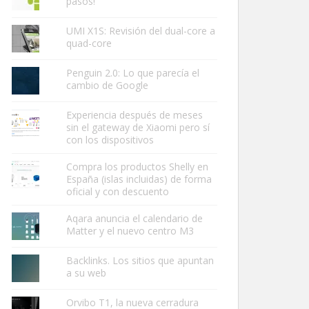
pasos!
UMI X1S: Revisión del dual-core a
quad-core
Penguin 2.0: Lo que parecía el
cambio de Google
Experiencia después de meses
sin el gateway de Xiaomi pero sí
con los dispositivos
Compra los productos Shelly en
España (islas incluidas) de forma
oficial y con descuento
Aqara anuncia el calendario de
Matter y el nuevo centro M3
Backlinks. Los sitios que apuntan
a su web
Orvibo T1, la nueva cerradura