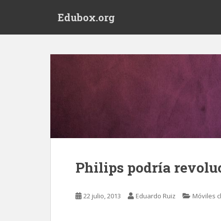
S
Edubox.org
k
i
p
t
o
m
a
i
n
c
o
n
t
Philips podría revol
e
n
t
22 julio, 2013
Eduardo Ruiz
Móviles c