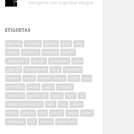
inteligente con seguridad integral
ETIQUETAS
aircrack
android
barato
blog
ccm
claves
descifrar
edubox
faea f1
galaxy tab 2
google
goophone
jiayu
jiayu g4
lanzamiento
linux
mediatek
mobile
movil
moviles chinos
n003
neo
neo n003
nexus
pago
pantalla
permisos
quad-core
queja
root
s3
segunda generación
sem
seo
tablet
turbo
ubuntu
umi
umi x2
venta
video
whatsapp
wifi
xiaomi
xiaomi Mi3