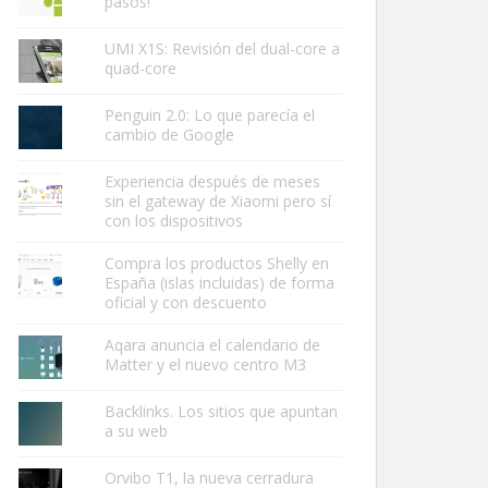
pasos!
UMI X1S: Revisión del dual-core a
quad-core
Penguin 2.0: Lo que parecía el
cambio de Google
Experiencia después de meses
sin el gateway de Xiaomi pero sí
con los dispositivos
Compra los productos Shelly en
España (islas incluidas) de forma
oficial y con descuento
Aqara anuncia el calendario de
Matter y el nuevo centro M3
Backlinks. Los sitios que apuntan
a su web
Orvibo T1, la nueva cerradura