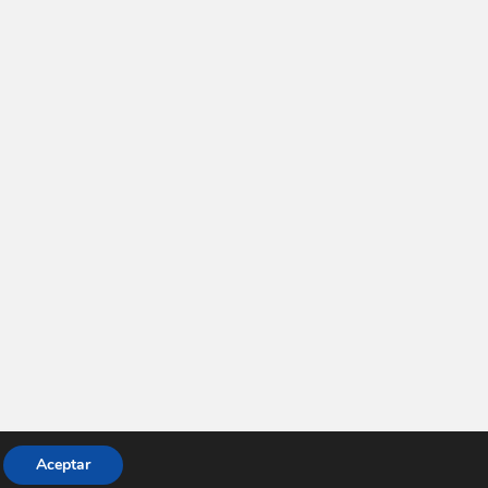
Aceptar
sparkling Theme por
Colorlib
Desarrollado por
WordPress