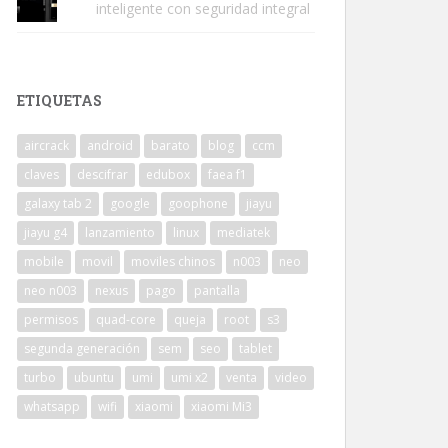
inteligente con seguridad integral
ETIQUETAS
aircrack
android
barato
blog
ccm
claves
descifrar
edubox
faea f1
galaxy tab 2
google
goophone
jiayu
jiayu g4
lanzamiento
linux
mediatek
mobile
movil
moviles chinos
n003
neo
neo n003
nexus
pago
pantalla
permisos
quad-core
queja
root
s3
segunda generación
sem
seo
tablet
turbo
ubuntu
umi
umi x2
venta
video
whatsapp
wifi
xiaomi
xiaomi Mi3