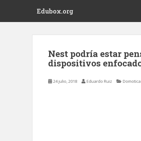
S
Edubox.org
k
i
p
t
o
m
Nest podría estar pe
a
dispositivos enfocad
i
n
c
24 julio, 2018
Eduardo Ruiz
Domotica
o
n
t
e
n
t