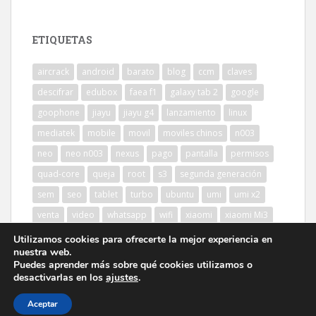
ETIQUETAS
aircrack
android
barato
blog
ccm
claves
descifrar
edubox
faea f1
galaxy tab 2
google
goophone
jiayu
jiayu g4
lanzamiento
linux
mediatek
mobile
movil
moviles chinos
n003
neo
neo n003
nexus
pago
pantalla
permisos
quad-core
queja
root
s3
segunda generación
sem
seo
tablet
turbo
ubuntu
umi
umi x2
venta
video
whatsapp
wifi
xiaomi
xiaomi Mi3
Utilizamos cookies para ofrecerte la mejor experiencia en
nuestra web.
Puedes aprender más sobre qué cookies utilizamos o
desactivarlas en los
ajustes
.
Aceptar
sparkling Theme por
Colorlib
Desarrollado por
WordPress