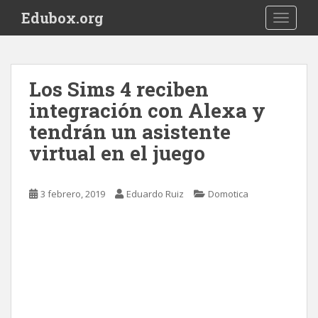
S
Edubox.org
TOGGLE
k
i
p
t
Los Sims 4 reciben
o
integración con Alexa y
m
a
tendrán un asistente
i
virtual en el juego
n
c
o
3 febrero, 2019
Eduardo Ruiz
Domotica
n
t
e
n
t