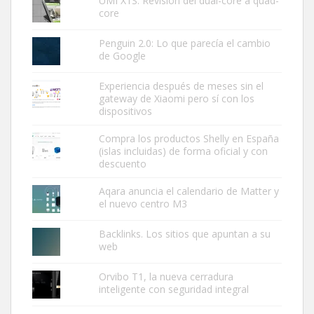
UMI X1S: Revisión del dual-core a quad-
core
Penguin 2.0: Lo que parecía el cambio
de Google
Experiencia después de meses sin el
gateway de Xiaomi pero sí con los
dispositivos
Compra los productos Shelly en España
(islas incluidas) de forma oficial y con
descuento
Aqara anuncia el calendario de Matter y
el nuevo centro M3
Backlinks. Los sitios que apuntan a su
web
Orvibo T1, la nueva cerradura
inteligente con seguridad integral