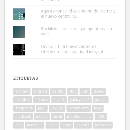
Aqara anuncia el calendario de Matter y
el nuevo centro M3
Backlinks. Los sitios que apuntan a su
web
Orvibo T1, la nueva cerradura
inteligente con seguridad integral
ETIQUETAS
aircrack
android
barato
blog
ccm
claves
descifrar
edubox
faea f1
galaxy tab 2
google
goophone
jiayu
jiayu g4
lanzamiento
linux
mediatek
mobile
movil
moviles chinos
n003
neo
neo n003
nexus
pago
pantalla
permisos