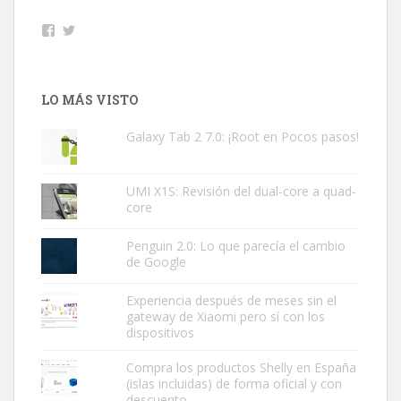
Facebook
Twitter
LO MÁS VISTO
Galaxy Tab 2 7.0: ¡Root en Pocos pasos!
UMI X1S: Revisión del dual-core a quad-
core
Penguin 2.0: Lo que parecía el cambio
de Google
Experiencia después de meses sin el
gateway de Xiaomi pero sí con los
dispositivos
Compra los productos Shelly en España
(islas incluidas) de forma oficial y con
descuento