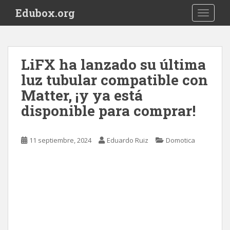
S
Edubox.org
TOGGLE
k
i
p
t
LiFX ha lanzado su última
o
luz tubular compatible con
m
a
Matter, ¡y ya está
i
disponible para comprar!
n
c
o
11 septiembre, 2024
Eduardo Ruiz
Domotica
n
t
e
n
t