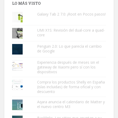
LO MÁS VISTO
Galaxy Tab 2 7.0: ¡Root en Pocos pasos!
UMI X1S: Revisión del dual-core a quad-
core
Penguin 2.0: Lo que parecía el cambio
de Google
Experiencia después de meses sin el
gateway de Xiaomi pero sí con los
dispositivos
Compra los productos Shelly en España
(islas incluidas) de forma oficial y con
descuento
Aqara anuncia el calendario de Matter y
el nuevo centro M3
Backlinks. Los sitios que apuntan a su