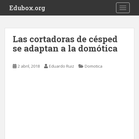
S
Edubox.org
TOGGLE
k
i
p
t
Las cortadoras de césped
o
se adaptan a la domótica
m
a
i
2 abril, 2018
Eduardo Ruiz
Domotica
n
c
o
n
t
e
n
t