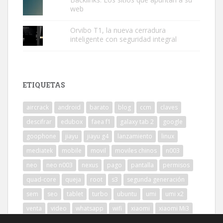
web
Orvibo T1, la nueva cerradura
inteligente con seguridad integral
ETIQUETAS
aircrack
android
barato
blog
ccm
claves
descifrar
edubox
faea f1
galaxy tab 2
google
goophone
jiayu
jiayu g4
lanzamiento
linux
mediatek
mobile
movil
moviles chinos
n003
neo
neo n003
nexus
pago
pantalla
permisos
quad-core
queja
root
s3
segunda generación
sem
seo
tablet
turbo
ubuntu
umi
umi x2
venta
video
whatsapp
wifi
xiaomi
xiaomi Mi3