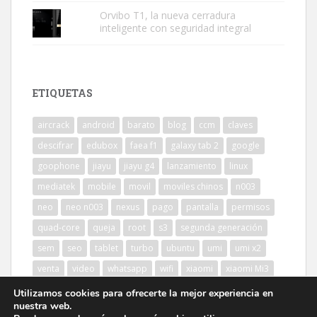
Orvibo T1, la nueva cerradura
inteligente con seguridad integral
ETIQUETAS
aircrack
android
barato
blog
ccm
claves
descifrar
edubox
faea f1
galaxy tab 2
google
goophone
jiayu
jiayu g4
lanzamiento
linux
mediatek
mobile
movil
moviles chinos
n003
neo
neo n003
nexus
pago
pantalla
permisos
quad-core
queja
root
s3
segunda generación
sem
seo
tablet
turbo
ubuntu
umi
umi x2
venta
video
whatsapp
wifi
xiaomi
xiaomi Mi3
Utilizamos cookies para ofrecerte la mejor experiencia en
nuestra web.