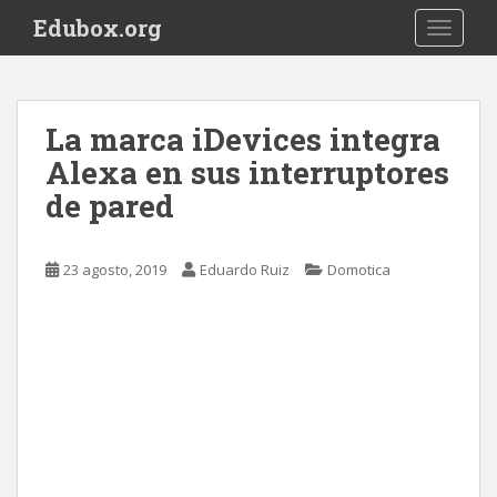
S
Edubox.org
TOGGLE
k
i
p
t
La marca iDevices integra
o
Alexa en sus interruptores
m
a
de pared
i
n
c
23 agosto, 2019
Eduardo Ruiz
Domotica
o
n
t
e
n
t