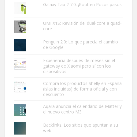
Galaxy Tab 2 7.0: ¡Root en Pocos pasos!
UMI X1S: Revisión del dual-core a quad-
core
Penguin 2.0: Lo que parecía el cambio
de Google
Experiencia después de meses sin el
gateway de Xiaomi pero sí con los
dispositivos
Compra los productos Shelly en España
(islas incluidas) de forma oficial y con
descuento
Aqara anuncia el calendario de Matter y
el nuevo centro M3
Backlinks. Los sitios que apuntan a su
web