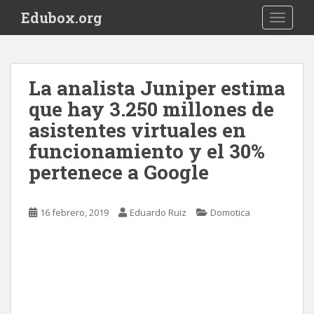
S
Edubox.org
TOGGLE
k
i
p
t
La analista Juniper estima
o
que hay 3.250 millones de
m
a
asistentes virtuales en
i
funcionamiento y el 30%
n
pertenece a Google
c
o
n
16 febrero, 2019
Eduardo Ruiz
Domotica
t
e
n
t