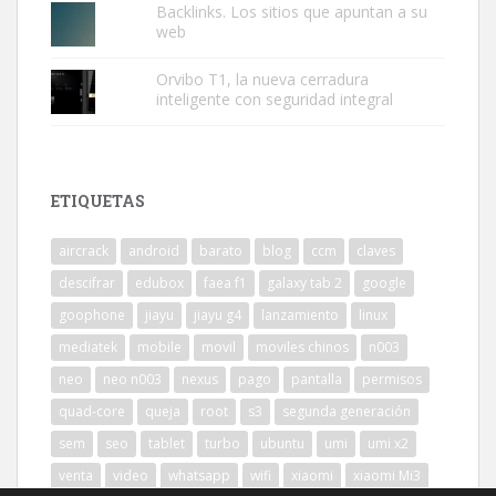
Backlinks. Los sitios que apuntan a su
web
Orvibo T1, la nueva cerradura
inteligente con seguridad integral
ETIQUETAS
aircrack
android
barato
blog
ccm
claves
descifrar
edubox
faea f1
galaxy tab 2
google
goophone
jiayu
jiayu g4
lanzamiento
linux
mediatek
mobile
movil
moviles chinos
n003
neo
neo n003
nexus
pago
pantalla
permisos
quad-core
queja
root
s3
segunda generación
sem
seo
tablet
turbo
ubuntu
umi
umi x2
venta
video
whatsapp
wifi
xiaomi
xiaomi Mi3