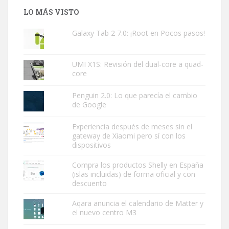
LO MÁS VISTO
Galaxy Tab 2 7.0: ¡Root en Pocos pasos!
UMI X1S: Revisión del dual-core a quad-
core
Penguin 2.0: Lo que parecía el cambio
de Google
Experiencia después de meses sin el
gateway de Xiaomi pero sí con los
dispositivos
Compra los productos Shelly en España
(islas incluidas) de forma oficial y con
descuento
Aqara anuncia el calendario de Matter y
el nuevo centro M3