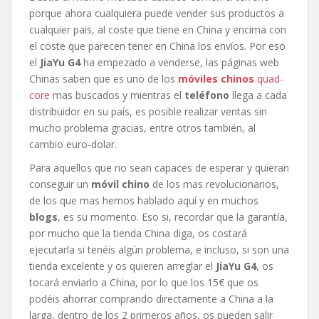
porque ahora cualquiera puede vender sus productos a
cualquier pais, al coste que tiene en China y encima con
el coste que parecen tener en China los envíos. Por eso
el
JiaYu G4
ha empezado a venderse, las páginas web
Chinas saben que es uno de los
móviles chinos
quad-
core
mas buscados y mientras el
teléfono
llega a cada
distribuidor en su país, es posible realizar ventas sin
mucho problema gracias, entre otros también, al
cambio euro-dolar.
Para aquellos que no sean capaces de esperar y quieran
conseguir un
móvil chino
de los mas revolucionarios,
de los que mas hemos hablado aquí y en muchos
blogs
, es su momento. Eso si, recordar que la garantía,
por mucho que la tienda China diga, os costará
ejecutarla si tenéis algún problema, e incluso, si son una
tienda excelente y os quieren arreglar el
JiaYu G4
, os
tocará enviarlo a China, por lo que los 15€ que os
podéis ahorrar comprando directamente a China a la
larga, dentro de los 2 primeros años, os pueden salir