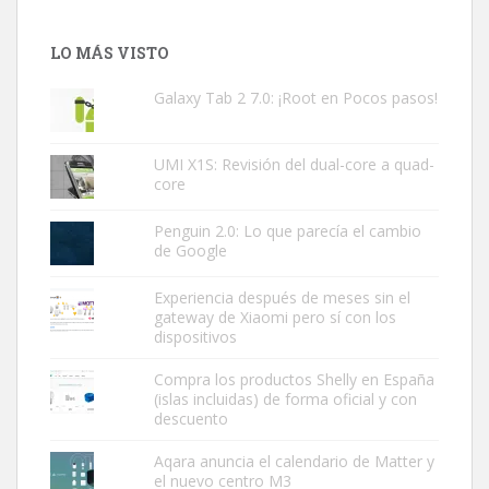
LO MÁS VISTO
Galaxy Tab 2 7.0: ¡Root en Pocos pasos!
UMI X1S: Revisión del dual-core a quad-
core
Penguin 2.0: Lo que parecía el cambio
de Google
Experiencia después de meses sin el
gateway de Xiaomi pero sí con los
dispositivos
Compra los productos Shelly en España
(islas incluidas) de forma oficial y con
descuento
Aqara anuncia el calendario de Matter y
el nuevo centro M3