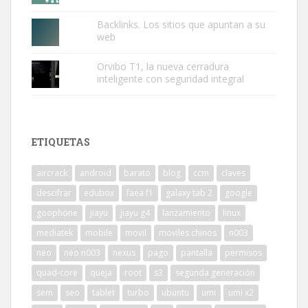
Backlinks. Los sitios que apuntan a su
web
Orvibo T1, la nueva cerradura
inteligente con seguridad integral
ETIQUETAS
aircrack
android
barato
blog
ccm
claves
descifrar
edubox
faea f1
galaxy tab 2
google
goophone
jiayu
jiayu g4
lanzamiento
linux
mediatek
mobile
movil
moviles chinos
n003
neo
neo n003
nexus
pago
pantalla
permisos
quad-core
queja
root
s3
segunda generación
sem
seo
tablet
turbo
ubuntu
umi
umi x2