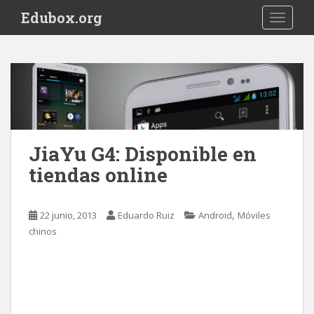
S
Edubox.org
TOGGLE
k
i
p
t
o
m
a
i
JiaYu G4: Disponible en
n
tiendas online
c
o
n
,
22 junio, 2013
Eduardo Ruiz
Android
Móviles
t
chinos
e
n
t