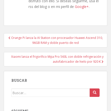
disfruto con ello. Si deseas seguirme, usa el
rss del blog o en mi perfil de
Google+
.
Navegación
Orange Pi lanza la AI Station con procesador Huawei Ascend 310,
de
96GB RAM y doble puerto de red
entradas
Xiaomi lanza el frigorífico Mijia Pro 560L con doble refrigeración y
autofabricador de hielo por 920 €
BUSCAR
Buscar: