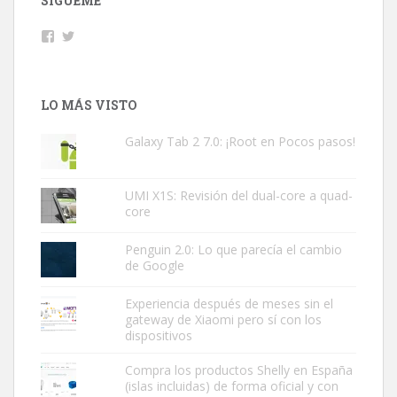
SÍGUEME
Facebook
Twitter
LO MÁS VISTO
Galaxy Tab 2 7.0: ¡Root en Pocos pasos!
UMI X1S: Revisión del dual-core a quad-
core
Penguin 2.0: Lo que parecía el cambio
de Google
Experiencia después de meses sin el
gateway de Xiaomi pero sí con los
dispositivos
Compra los productos Shelly en España
(islas incluidas) de forma oficial y con