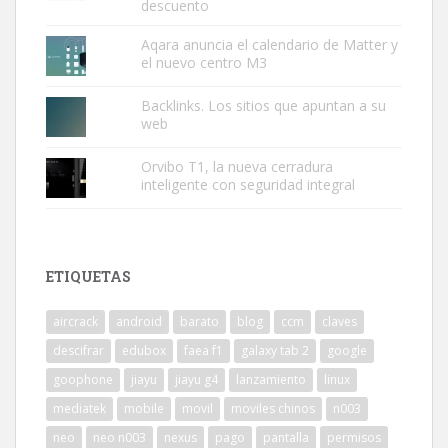
descuento
Aqara anuncia el calendario de Matter y
el nuevo centro M3
Backlinks. Los sitios que apuntan a su
web
Orvibo T1, la nueva cerradura
inteligente con seguridad integral
ETIQUETAS
aircrack
android
barato
blog
ccm
claves
descifrar
edubox
faea f1
galaxy tab 2
google
goophone
jiayu
jiayu g4
lanzamiento
linux
mediatek
mobile
movil
moviles chinos
n003
neo
neo n003
nexus
pago
pantalla
permisos