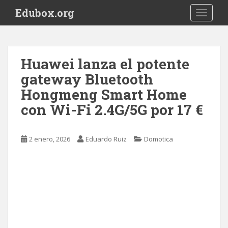
S
Edubox.org
TOGGLE
k
i
p
t
Huawei lanza el potente
o
gateway Bluetooth
m
a
Hongmeng Smart Home
i
con Wi-Fi 2.4G/5G por 17 €
n
c
o
2 enero, 2026
Eduardo Ruiz
Domotica
n
t
e
n
t