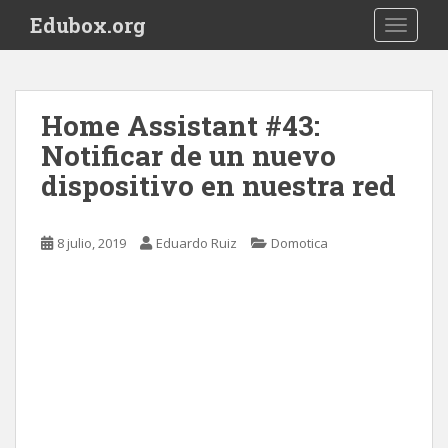
S
Edubox.org
TOGGLE
k
i
p
t
Home Assistant #43:
o
Notificar de un nuevo
m
a
dispositivo en nuestra red
i
n
c
8 julio, 2019
Eduardo Ruiz
Domotica
o
n
t
e
n
t