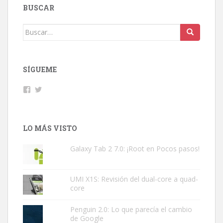
BUSCAR
Buscar:
SÍGUEME
Facebook
Twitter
LO MÁS VISTO
Galaxy Tab 2 7.0: ¡Root en Pocos pasos!
UMI X1S: Revisión del dual-core a quad-
core
Penguin 2.0: Lo que parecía el cambio
de Google