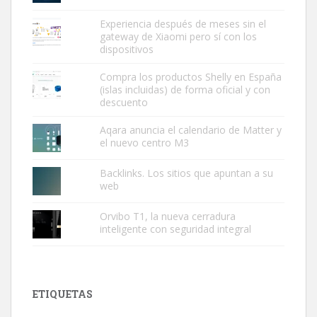
Experiencia después de meses sin el
gateway de Xiaomi pero sí con los
dispositivos
Compra los productos Shelly en España
(islas incluidas) de forma oficial y con
descuento
Aqara anuncia el calendario de Matter y
el nuevo centro M3
Backlinks. Los sitios que apuntan a su
web
Orvibo T1, la nueva cerradura
inteligente con seguridad integral
ETIQUETAS