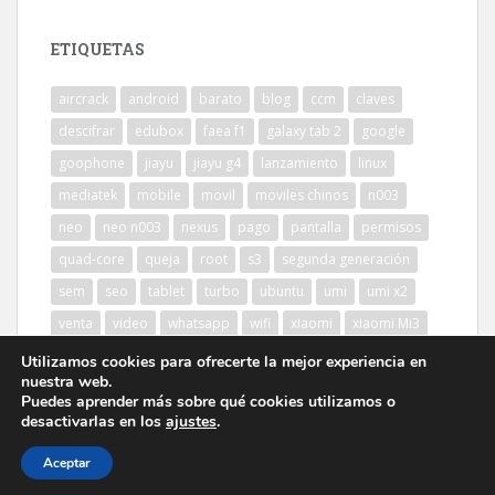
ETIQUETAS
aircrack
android
barato
blog
ccm
claves
descifrar
edubox
faea f1
galaxy tab 2
google
goophone
jiayu
jiayu g4
lanzamiento
linux
mediatek
mobile
movil
moviles chinos
n003
neo
neo n003
nexus
pago
pantalla
permisos
quad-core
queja
root
s3
segunda generación
sem
seo
tablet
turbo
ubuntu
umi
umi x2
venta
video
whatsapp
wifi
xiaomi
xiaomi Mi3
Utilizamos cookies para ofrecerte la mejor experiencia en
nuestra web.
Puedes aprender más sobre qué cookies utilizamos o
desactivarlas en los
ajustes
.
Aceptar
sparkling Theme por
Colorlib
Desarrollado por
WordPress