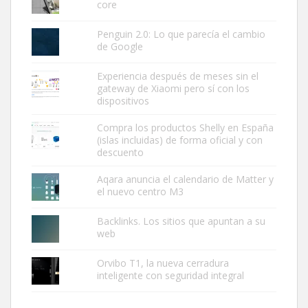
core
Penguin 2.0: Lo que parecía el cambio
de Google
Experiencia después de meses sin el
gateway de Xiaomi pero sí con los
dispositivos
Compra los productos Shelly en España
(islas incluidas) de forma oficial y con
descuento
Aqara anuncia el calendario de Matter y
el nuevo centro M3
Backlinks. Los sitios que apuntan a su
web
Orvibo T1, la nueva cerradura
inteligente con seguridad integral