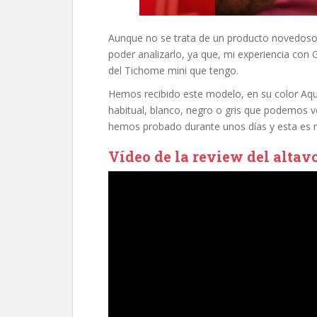
Aunque no se trata de un producto novedoso
poder analizarlo, ya que, mi experiencia con G
del Tichome mini que tengo.
Hemos recibido este modelo, en su color Aqu
habitual, blanco, negro o gris que podemos v
hemos probado durante unos días y esta es n
Vídeo de la review del alta