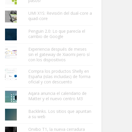
pasos!
UMI X1S: Revisión del dual-core a
quad-core
Penguin 2.0: Lo que parecía el
cambio de Google
Experiencia después de meses
sin el gateway de Xiaomi pero sí
con los dispositivos
Compra los productos Shelly en
España (islas incluidas) de forma
oficial y con descuento
Aqara anuncia el calendario de
Matter y el nuevo centro M3
Backlinks. Los sitios que apuntan
a su web
Orvibo T1, la nueva cerradura