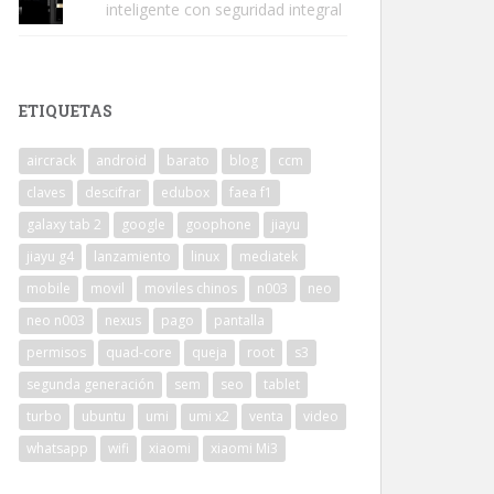
inteligente con seguridad integral
ETIQUETAS
aircrack
android
barato
blog
ccm
claves
descifrar
edubox
faea f1
galaxy tab 2
google
goophone
jiayu
jiayu g4
lanzamiento
linux
mediatek
mobile
movil
moviles chinos
n003
neo
neo n003
nexus
pago
pantalla
permisos
quad-core
queja
root
s3
segunda generación
sem
seo
tablet
turbo
ubuntu
umi
umi x2
venta
video
whatsapp
wifi
xiaomi
xiaomi Mi3