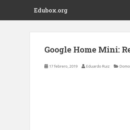
S
Edubox.org
k
i
p
t
o
m
Google Home Mini: R
a
i
n
17 febrero, 2019
Eduardo Ruiz
Domot
c
o
n
t
e
n
t