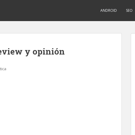
ANDROID
SEO
eview y opinión
ica