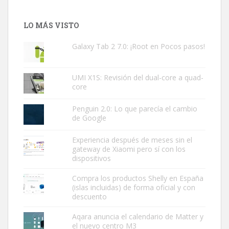
LO MÁS VISTO
Galaxy Tab 2 7.0: ¡Root en Pocos pasos!
UMI X1S: Revisión del dual-core a quad-
core
Penguin 2.0: Lo que parecía el cambio
de Google
Experiencia después de meses sin el
gateway de Xiaomi pero sí con los
dispositivos
Compra los productos Shelly en España
(islas incluidas) de forma oficial y con
descuento
Aqara anuncia el calendario de Matter y
el nuevo centro M3