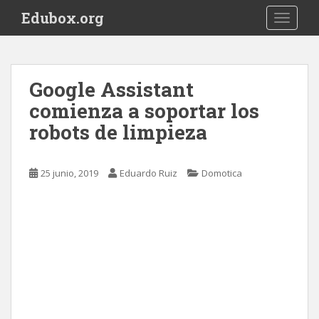
S
Edubox.org
TOGGLE
k
i
p
t
Google Assistant
o
comienza a soportar los
m
a
robots de limpieza
i
n
c
25 junio, 2019
Eduardo Ruiz
Domotica
o
n
t
e
n
t