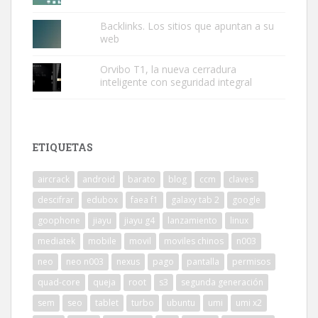
Backlinks. Los sitios que apuntan a su
web
Orvibo T1, la nueva cerradura
inteligente con seguridad integral
ETIQUETAS
aircrack
android
barato
blog
ccm
claves
descifrar
edubox
faea f1
galaxy tab 2
google
goophone
jiayu
jiayu g4
lanzamiento
linux
mediatek
mobile
movil
moviles chinos
n003
neo
neo n003
nexus
pago
pantalla
permisos
quad-core
queja
root
s3
segunda generación
sem
seo
tablet
turbo
ubuntu
umi
umi x2