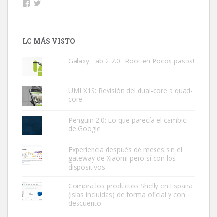
Facebook
Twitter
LO MÁS VISTO
Galaxy Tab 2 7.0: ¡Root en Pocos pasos!
UMI X1S: Revisión del dual-core a quad-
core
Penguin 2.0: Lo que parecía el cambio
de Google
Experiencia después de meses sin el
gateway de Xiaomi pero sí con los
dispositivos
Compra los productos Shelly en España
(islas incluidas) de forma oficial y con
descuento