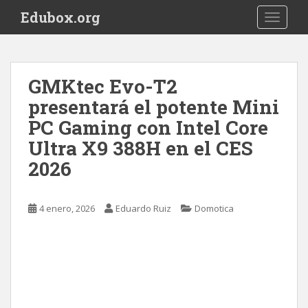
S
Edubox.org
TOGGLE
k
i
p
t
GMKtec Evo-T2
o
presentará el potente Mini
m
a
PC Gaming con Intel Core
i
Ultra X9 388H en el CES
n
2026
c
o
n
4 enero, 2026
Eduardo Ruiz
Domotica
t
e
n
t