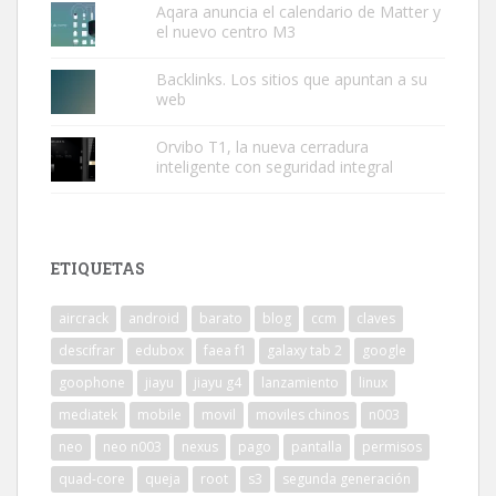
Aqara anuncia el calendario de Matter y
el nuevo centro M3
Backlinks. Los sitios que apuntan a su
web
Orvibo T1, la nueva cerradura
inteligente con seguridad integral
ETIQUETAS
aircrack
android
barato
blog
ccm
claves
descifrar
edubox
faea f1
galaxy tab 2
google
goophone
jiayu
jiayu g4
lanzamiento
linux
mediatek
mobile
movil
moviles chinos
n003
neo
neo n003
nexus
pago
pantalla
permisos
quad-core
queja
root
s3
segunda generación