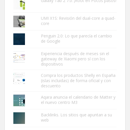
Galaxy Tab 2 7.0: ¡Root en Pocos pasos!
UMI X1S: Revisión del dual-core a quad-
core
Penguin 2.0: Lo que parecía el cambio
de Google
Experiencia después de meses sin el
gateway de Xiaomi pero sí con los
dispositivos
Compra los productos Shelly en España
(islas incluidas) de forma oficial y con
descuento
Aqara anuncia el calendario de Matter y
el nuevo centro M3
Backlinks. Los sitios que apuntan a su
web