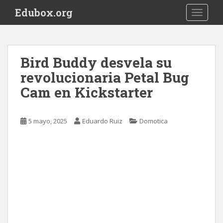
S
Edubox.org
TOGGLE
k
i
p
t
Bird Buddy desvela su
o
revolucionaria Petal Bug
m
a
Cam en Kickstarter
i
n
c
5 mayo, 2025
Eduardo Ruiz
Domotica
o
n
t
e
n
t