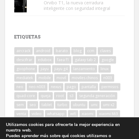
Orvibo T1, la nueva cerradura
inteligente con seguridad integral
ETIQUETAS
aircrack
android
barato
blog
ccm
claves
descifrar
edubox
faea f1
galaxy tab 2
google
goophone
jiayu
jiayu g4
lanzamiento
linux
mediatek
mobile
movil
moviles chinos
n003
neo
neo n003
nexus
pago
pantalla
permisos
quad-core
queja
root
s3
segunda generación
sem
seo
tablet
turbo
ubuntu
umi
umi x2
venta
video
whatsapp
wifi
xiaomi
xiaomi Mi3
Utilizamos cookies para ofrecerte la mejor experiencia en
nuestra web.
Puedes aprender más sobre qué cookies utilizamos o