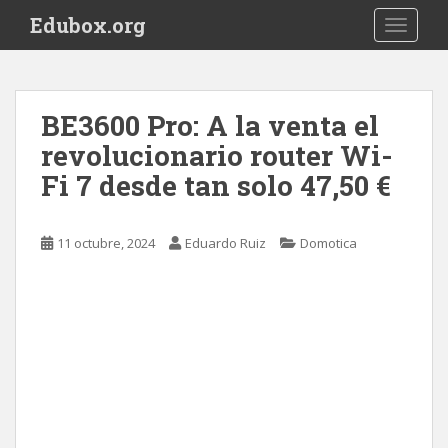
S
Edubox.org
TOGGLE
k
i
p
t
BE3600 Pro: A la venta el
o
revolucionario router Wi-
m
a
Fi 7 desde tan solo 47,50 €
i
n
c
11 octubre, 2024
Eduardo Ruiz
Domotica
o
n
t
e
n
t