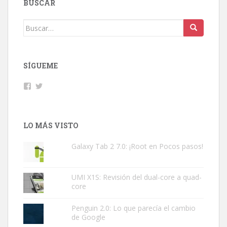
BUSCAR
Buscar:
SÍGUEME
Facebook
Twitter
LO MÁS VISTO
Galaxy Tab 2 7.0: ¡Root en Pocos pasos!
UMI X1S: Revisión del dual-core a quad-
core
Penguin 2.0: Lo que parecía el cambio
de Google