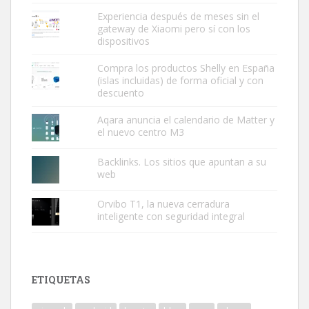
Experiencia después de meses sin el
gateway de Xiaomi pero sí con los
dispositivos
Compra los productos Shelly en España
(islas incluidas) de forma oficial y con
descuento
Aqara anuncia el calendario de Matter y
el nuevo centro M3
Backlinks. Los sitios que apuntan a su
web
Orvibo T1, la nueva cerradura
inteligente con seguridad integral
ETIQUETAS