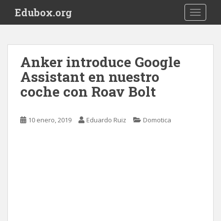
S
Edubox.org
TOGGLE
k
i
p
t
Anker introduce Google
o
Assistant en nuestro
m
a
coche con Roav Bolt
i
n
c
10 enero, 2019
Eduardo Ruiz
Domotica
o
n
t
e
n
t