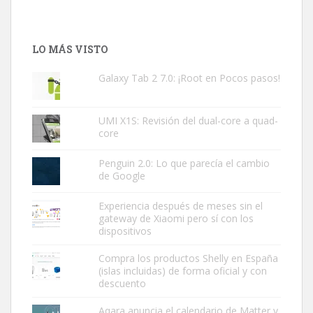
LO MÁS VISTO
Galaxy Tab 2 7.0: ¡Root en Pocos pasos!
UMI X1S: Revisión del dual-core a quad-
core
Penguin 2.0: Lo que parecía el cambio
de Google
Experiencia después de meses sin el
gateway de Xiaomi pero sí con los
dispositivos
Compra los productos Shelly en España
(islas incluidas) de forma oficial y con
descuento
Aqara anuncia el calendario de Matter y