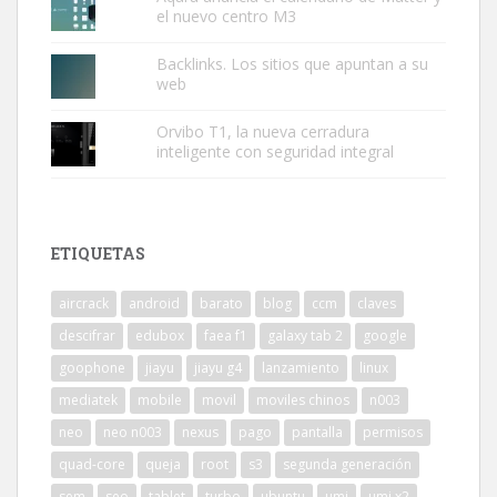
el nuevo centro M3
Backlinks. Los sitios que apuntan a su
web
Orvibo T1, la nueva cerradura
inteligente con seguridad integral
ETIQUETAS
aircrack
android
barato
blog
ccm
claves
descifrar
edubox
faea f1
galaxy tab 2
google
goophone
jiayu
jiayu g4
lanzamiento
linux
mediatek
mobile
movil
moviles chinos
n003
neo
neo n003
nexus
pago
pantalla
permisos
quad-core
queja
root
s3
segunda generación
sem
seo
tablet
turbo
ubuntu
umi
umi x2