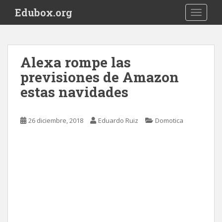
S
Edubox.org
TOGGLE
k
i
p
t
Alexa rompe las
o
previsiones de Amazon
m
a
estas navidades
i
n
c
26 diciembre, 2018
Eduardo Ruiz
Domotica
o
n
t
e
n
t