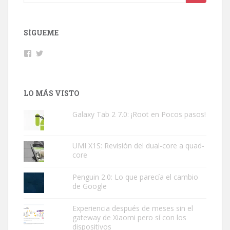
SÍGUEME
Facebook
Twitter
LO MÁS VISTO
Galaxy Tab 2 7.0: ¡Root en Pocos pasos!
UMI X1S: Revisión del dual-core a quad-
core
Penguin 2.0: Lo que parecía el cambio
de Google
Experiencia después de meses sin el
gateway de Xiaomi pero sí con los
dispositivos