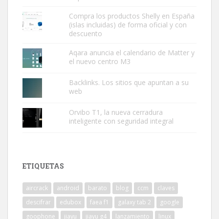
Compra los productos Shelly en España
(islas incluidas) de forma oficial y con
descuento
Aqara anuncia el calendario de Matter y
el nuevo centro M3
Backlinks. Los sitios que apuntan a su
web
Orvibo T1, la nueva cerradura
inteligente con seguridad integral
ETIQUETAS
aircrack
android
barato
blog
ccm
claves
descifrar
edubox
faea f1
galaxy tab 2
google
goophone
jiayu
jiayu g4
lanzamiento
linux