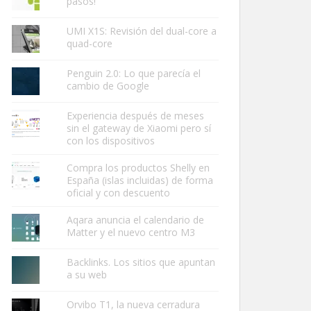
pasos!
UMI X1S: Revisión del dual-core a
quad-core
Penguin 2.0: Lo que parecía el
cambio de Google
Experiencia después de meses
sin el gateway de Xiaomi pero sí
con los dispositivos
Compra los productos Shelly en
España (islas incluidas) de forma
oficial y con descuento
Aqara anuncia el calendario de
Matter y el nuevo centro M3
Backlinks. Los sitios que apuntan
a su web
Orvibo T1, la nueva cerradura