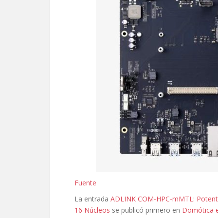
Fuente
La entrada
ADLINK COM-HPC-mMTL: Potente M
16 Núcleos
se publicó primero en
Domótica 