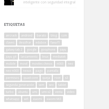
inteligente con seguridad integral
ETIQUETAS
aircrack
android
barato
blog
ccm
claves
descifrar
edubox
faea f1
galaxy tab 2
google
goophone
jiayu
jiayu g4
lanzamiento
linux
mediatek
mobile
movil
moviles chinos
n003
neo
neo n003
nexus
pago
pantalla
permisos
quad-core
queja
root
s3
segunda generación
sem
seo
tablet
turbo
ubuntu
umi
umi x2
venta
video
whatsapp
wifi
xiaomi
xiaomi Mi3