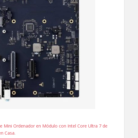
ini Ordenador en Módulo con Intel Core Ultra 7 de
en Casa
.