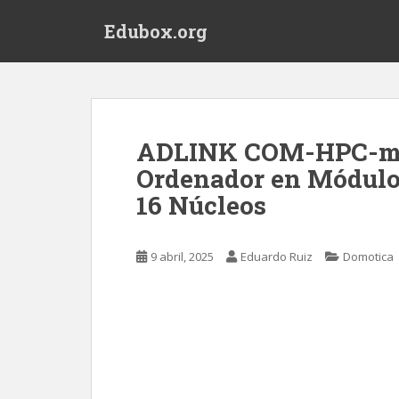
S
Edubox.org
k
i
p
t
o
m
ADLINK COM-HPC-mM
a
Ordenador en Módulo 
i
n
16 Núcleos
c
o
n
9 abril, 2025
Eduardo Ruiz
Domotica
t
e
n
t