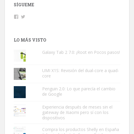
SÍGUEME
Facebook
Twitter
LO MÁS VISTO
Galaxy Tab 2 7.0: ¡Root en Pocos pasos!
UMI X1S: Revisión del dual-core a quad-
core
Penguin 2.0: Lo que parecía el cambio
de Google
Experiencia después de meses sin el
gateway de Xiaomi pero sí con los
dispositivos
Compra los productos Shelly en España