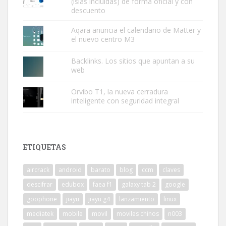
(islas incluidas) de forma oficial y con
descuento
Aqara anuncia el calendario de Matter y
el nuevo centro M3
Backlinks. Los sitios que apuntan a su
web
Orvibo T1, la nueva cerradura
inteligente con seguridad integral
ETIQUETAS
aircrack
android
barato
blog
ccm
claves
descifrar
edubox
faea f1
galaxy tab 2
google
goophone
jiayu
jiayu g4
lanzamiento
linux
mediatek
mobile
movil
moviles chinos
n003