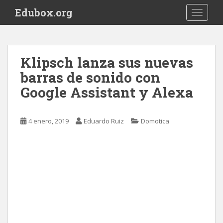
S
Edubox.org
TOGGLE
k
i
p
t
Klipsch lanza sus nuevas
o
barras de sonido con
m
a
Google Assistant y Alexa
i
n
c
4 enero, 2019
Eduardo Ruiz
Domotica
o
n
t
e
n
t