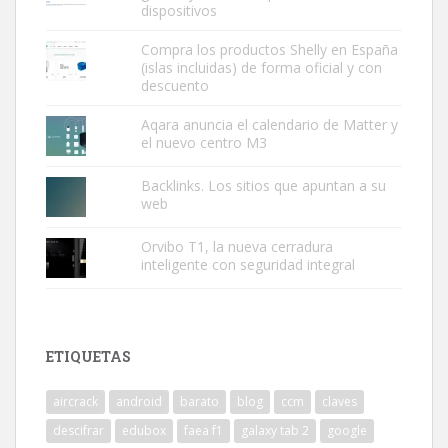
dispositivos
Compra los productos Shelly en España
(islas incluidas) de forma oficial y con
descuento
Aqara anuncia el calendario de Matter y
el nuevo centro M3
Backlinks. Los sitios que apuntan a su
web
Orvibo T1, la nueva cerradura
inteligente con seguridad integral
ETIQUETAS
aircrack
android
barato
blog
ccm
claves
descifrar
edubox
faea f1
galaxy tab 2
google