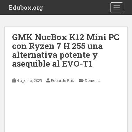
S
Edubox.org
TOGGLE
k
i
p
t
GMK NucBox K12 Mini PC
o
con Ryzen 7 H 255 una
m
a
alternativa potente y
i
asequible al EVO-T1
n
c
o
4 agosto, 2025
Eduardo Ruiz
Domotica
n
t
e
n
t