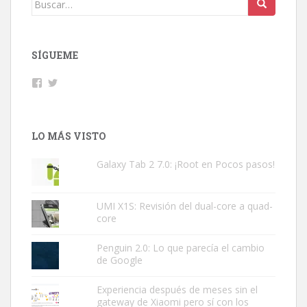
SÍGUEME
Facebook
Twitter
LO MÁS VISTO
Galaxy Tab 2 7.0: ¡Root en Pocos pasos!
UMI X1S: Revisión del dual-core a quad-
core
Penguin 2.0: Lo que parecía el cambio
de Google
Experiencia después de meses sin el
gateway de Xiaomi pero sí con los