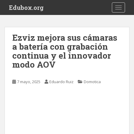
S
Edubox.org
TOGGLE
k
i
p
t
Ezviz mejora sus cámaras
o
a batería con grabación
m
a
continua y el innovador
i
modo AOV
n
c
o
7 mayo, 2025
Eduardo Ruiz
Domotica
n
t
e
n
t