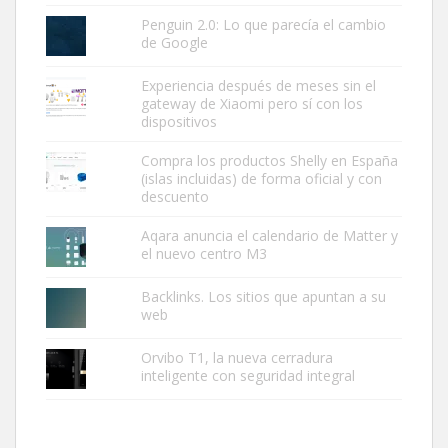
Penguin 2.0: Lo que parecía el cambio
de Google
Experiencia después de meses sin el
gateway de Xiaomi pero sí con los
dispositivos
Compra los productos Shelly en España
(islas incluidas) de forma oficial y con
descuento
Aqara anuncia el calendario de Matter y
el nuevo centro M3
Backlinks. Los sitios que apuntan a su
web
Orvibo T1, la nueva cerradura
inteligente con seguridad integral